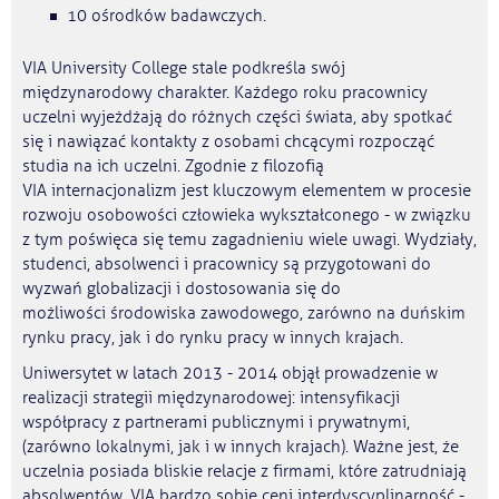
10 ośrodków badawczych.
VIA University College stale podkreśla swój
międzynarodowy charakter. Każdego roku pracownicy
uczelni wyjeżdżają do różnych części świata, aby spotkać
się i nawiązać kontakty z osobami chcącymi rozpocząć
studia na ich uczelni. Zgodnie z filozofią
VIA internacjonalizm jest kluczowym elementem w procesie
rozwoju osobowości człowieka wykształconego - w związku
z tym poświęca się temu zagadnieniu wiele uwagi. Wydziały,
studenci, absolwenci i pracownicy są przygotowani do
wyzwań globalizacji i dostosowania się do
możliwości środowiska zawodowego, zarówno na duńskim
rynku pracy, jak i do rynku pracy w innych krajach.
Uniwersytet w latach 2013 - 2014 objął prowadzenie w
realizacji strategii międzynarodowej: intensyfikacji
współpracy z partnerami publicznymi i prywatnymi,
(zarówno lokalnymi, jak i w innych krajach). Ważne jest, że
uczelnia posiada bliskie relacje z firmami, które zatrudniają
absolwentów. VIA bardzo sobie ceni interdyscyplinarność -