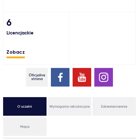
Ważne
6
Usługi
Licencjackie
Dlaczego Kastu?
Zobacz
Aktualności
Oficjalna
strona
O uczelni
Wymagania rekrutacyjne
Zakwaterowanie
Mapa