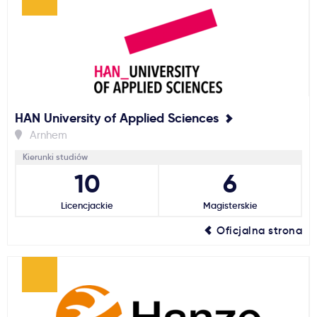
HAN University of Applied Sciences
Arnhem
Kierunki studiów
10
6
Licencjackie
Magisterskie
Oficjalna strona