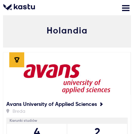
Holandia
Zadzwoń
Bezpłatne konsultacje
Kontakt
Zaloguj się
1
Powiadomienia
Formularz aplikacyjny
Avans University of Applied Sciences
Gdzie studiować?
Breda
Kierunki studiów
Jak aplikować?
4
2