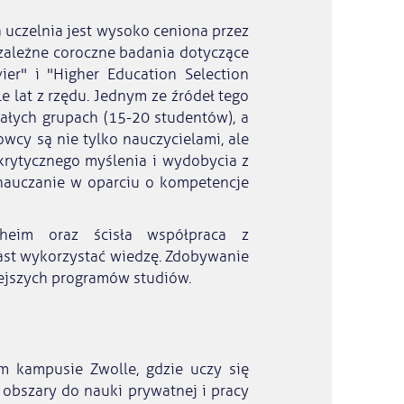
 uczelnia jest wysoko ceniona przez
zależne coroczne badania dotyczące
ier" i "Higher Education Selection
e lat z rzędu. Jednym ze źródeł tego
małych grupach (15-20 studentów), a
wcy są nie tylko nauczycielami, ale
, krytycznego myślenia i wydobycia z
u nauczanie w oparciu o kompetencje
sheim oraz ścisła współpraca z
ast wykorzystać wiedzę. Zdobywanie
tejszych programów studiów.
m kampusie Zwolle, gdzie uczy się
obszary do nauki prywatnej i pracy