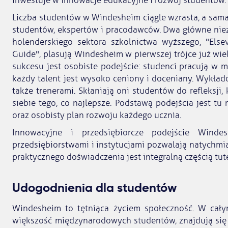
inwestuje w innowacje edukacyjne i rozwój studentów.
Liczba studentów w Windesheim ciągle wzrasta, a sama
studentów, ekspertów i pracodawców. Dwa główne nie
holenderskiego sektora szkolnictwa wyższego, "Elsev
Guide", plasują Windesheim w pierwszej trójce już wiel
sukcesu jest osobiste podejście: studenci pracują w 
każdy talent jest wysoko ceniony i doceniany. Wykłado
także trenerami. Skłaniają oni studentów do refleksji
siebie tego, co najlepsze. Podstawą podejścia jest t
oraz osobisty plan rozwoju każdego ucznia.
Innowacyjne i przedsiębiorcze podejście Winde
przedsiębiorstwami i instytucjami pozwalają natychmi
praktycznego doświadczenia jest integralną częścią tu
Udogodnienia dla studentów
Windesheim to tętniąca życiem społeczność. W cały
większość międzynarodowych studentów, znajdują się 