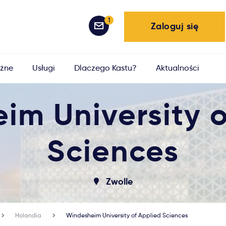
1
Zaloguj się
żne
Usługi
Dlaczego Kastu?
Aktualności
im University o
Sciences
Zwolle
Holandia
Windesheim University of Applied Sciences