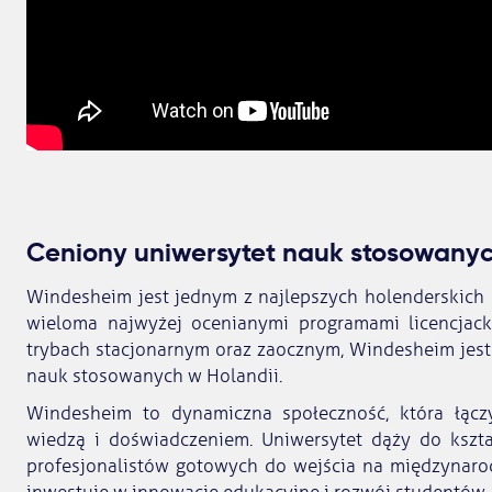
Ceniony uniwersytet nauk stosowany
Windesheim jest jednym z najlepszych holenderskich
wieloma najwyżej ocenianymi programami licencjac
trybach stacjonarnym oraz zaocznym, Windesheim jes
nauk stosowanych w Holandii.
Windesheim to dynamiczna społeczność, która łączy
wiedzą i doświadczeniem. Uniwersytet dąży do kszt
profesjonalistów gotowych do wejścia na międzynaro