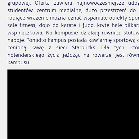
grupowej. Oferta zawiera najnowocześniejsze ud
studentów, centrum medialne, dużo przestrzeni do 
robiące wrażenie można uznać wspaniałe obiekty spor
sale fitness, dojo do karate i judo, kryte hale piłk
wspinaczkowa. Na kampusie działają również stołów
napoje. Ponadto kampus posiada kawiarnię sportową o
cenioną kawę z sieci Starbucks. Dla tych, kt
holenderskiego życia jeżdżąc na rowerze, jest rów
kampusu.