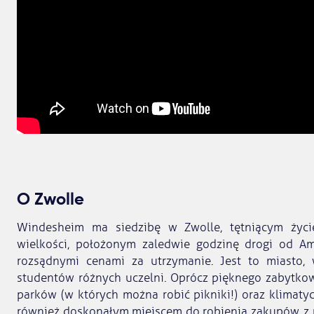
O Zwolle
Windesheim ma siedzibę w Zwolle, tętniącym życi
wielkości, położonym zaledwie godzinę drogi od Am
rozsądnymi cenami za utrzymanie. Jest to miasto
studentów różnych uczelni. Oprócz pięknego zabytko
parków (w których można robić pikniki!) oraz klimatyc
również doskonałym miejscem do robienia zakupów, z