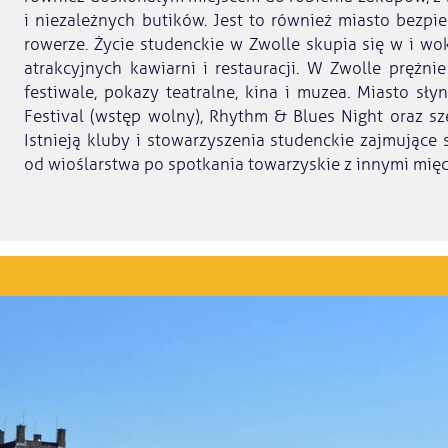
i niezależnych butików. Jest to również miasto bezpi
rowerze. Życie studenckie w Zwolle skupia się w i wok
atrakcyjnych kawiarni i restauracji. W Zwolle prężnie
festiwale, pokazy teatralne, kina i muzea. Miasto sły
Festival (wstęp wolny), Rhythm & Blues Night oraz s
Istnieją kluby i stowarzyszenia studenckie zajmujące 
od wioślarstwa po spotkania towarzyskie z innymi mi