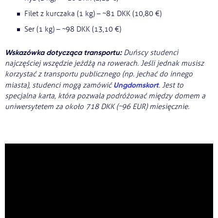
Filet z kurczaka (1 kg) – ~81 DKK (10,80 €)
Ser (1 kg) – ~98 DKK (13,10 €)
Wskazówka dotycząca transportu:
Duńscy studenci
najczęściej wszędzie jeżdżą na rowerach. Jeśli jednak musisz
korzystać z transportu publicznego (np. jechać do innego
Ungdomskort
miasta), studenci mogą zamówić
. Jest to
specjalna karta, która pozwala podróżować między domem a
uniwersytetem za około 718 DKK (~96 EUR) miesięcznie.