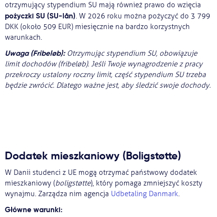
otrzymujący stypendium SU mają również prawo do wzięcia
pożyczki SU (SU-lån)
. W 2026 roku można pożyczyć do 3 799
DKK (około 509 EUR) miesięcznie na bardzo korzystnych
warunkach.
Uwaga (Fribeløb):
Otrzymując stypendium SU, obowiązuje
limit dochodów (fribeløb). Jeśli Twoje wynagrodzenie z pracy
przekroczy ustalony roczny limit, część stypendium SU trzeba
będzie zwrócić. Dlatego ważne jest, aby śledzić swoje dochody.
Dodatek mieszkaniowy (Boligstøtte)
W Danii studenci z UE mogą otrzymać państwowy dodatek
mieszkaniowy (
boligstøtte
), który pomaga zmniejszyć koszty
wynajmu. Zarządza nim agencja
Udbetaling Danmark
.
Główne warunki: