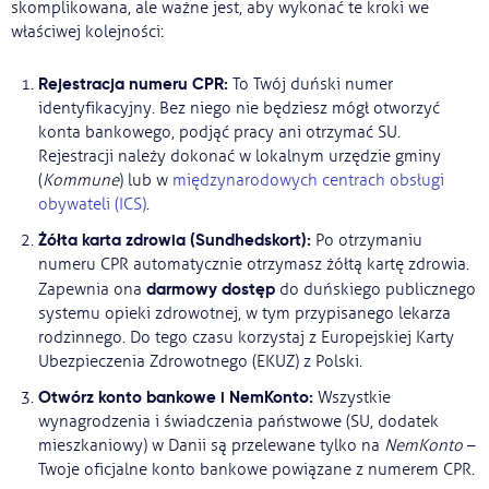
skomplikowana, ale ważne jest, aby wykonać te kroki we
właściwej kolejności:
Rejestracja numeru CPR:
To Twój duński numer
identyfikacyjny. Bez niego nie będziesz mógł otworzyć
konta bankowego, podjąć pracy ani otrzymać SU.
Rejestracji należy dokonać w lokalnym urzędzie gminy
(
Kommune
) lub w
międzynarodowych centrach obsługi
obywateli (ICS)
.
Żółta karta zdrowia (Sundhedskort):
Po otrzymaniu
numeru CPR automatycznie otrzymasz żółtą kartę zdrowia.
darmowy dostęp
Zapewnia ona
do duńskiego publicznego
systemu opieki zdrowotnej, w tym przypisanego lekarza
rodzinnego. Do tego czasu korzystaj z Europejskiej Karty
Ubezpieczenia Zdrowotnego (EKUZ) z Polski.
Otwórz konto bankowe i NemKonto:
Wszystkie
wynagrodzenia i świadczenia państwowe (SU, dodatek
mieszkaniowy) w Danii są przelewane tylko na
NemKonto
–
Twoje oficjalne konto bankowe powiązane z numerem CPR.