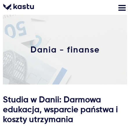
Zadzwoń
Bezpłatne konsultacje
Kontakt
Dania - finanse
Zaloguj się
1
Powiadomienia
Formularz aplikacyjny
Studia w Danii: Darmowa
Gdzie studiować?
edukacja, wsparcie państwa i
koszty utrzymania
Jak aplikować?