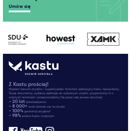
Umów się
Z Kastu prościej!
Wybierz kierunki studiów i wypełnij jeden formularz aplikacyjny Kastu. Sprawdzimy
Twoje dokumenty, wyślemy aplikacje do wybranych uczelni, przypomnimy Ci o
ważnych terminach i przeprowadzimy Cię przez cały proces rekrutacji.
- 20 lat
doświadczenia
- 8 000+
osób dostało się na studia
- 100%
gwarancji przyjęcia*
- 98%
poleca Kastu znajomym