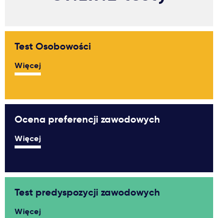
Ważne
Usługi
Test Osobowości
Więcej
Dlaczego Kastu?
Aktualności
Ocena preferencji zawodowych
Więcej
Test predyspozycji zawodowych
Więcej