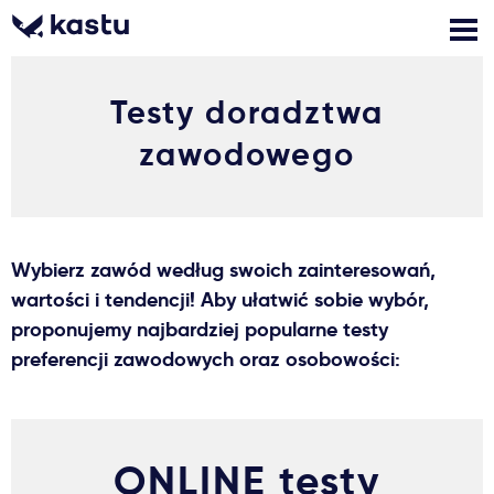
Testy doradztwa
Zadzwoń
Bezpłatne konsultacje
Kontakt
zawodowego
Zaloguj się
1
Powiadomienia
Wybierz zawód według swoich zainteresowań,
wartości i tendencji! Aby ułatwić sobie wybór,
Formularz aplikacyjny
proponujemy najbardziej popularne testy
preferencji zawodowych oraz osobowości:
Gdzie studiować?
Jak aplikować?
ONLINE testy