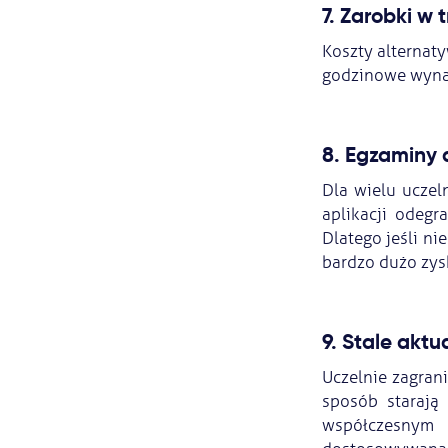
7. Zarobki w 
Koszty alternaty
godzinowe wynag
8. Egzaminy
Dla wielu uczel
aplikacji odegr
Dlatego jeśli ni
bardzo dużo zys
9. Stale akt
Uczelnie zagrani
sposób starają
współczesnym 