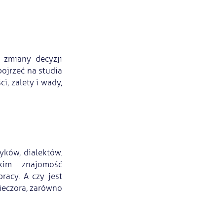
 zmiany decyzji
pojrzeć na studia
i, zalety i wady,
yków, dialektów.
kim - znajomość
racy. A czy jest
ieczora, zarówno