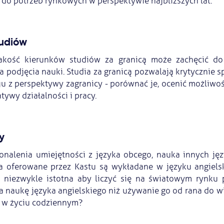
o potrzeb rynkowych w perspektywie najbliższych lat.
tudiów
akość kierunków studiów za granicą może zachęcić do
 podjęcia nauki. Studia za granicą pozwalają krytycznie s
u z perspektywy zagranicy - porównać je, ocenić możliwośc
tywy działalności i pracy.
y
nalenia umiejętności z języka obcego, nauka innych jęz
ia oferowane przez Kastu są wykładane w języku angiels
t niezwykle istotna aby liczyć się na światowym rynku p
a naukę języka angielskiego niż używanie go od rana do w
i w życiu codziennym?