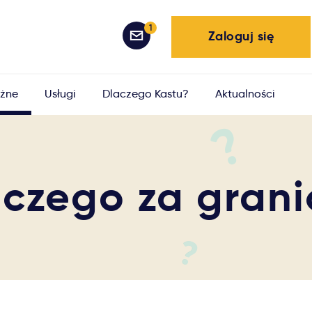
1
Zaloguj się
żne
Usługi
Dlaczego Kastu?
Aktualności
czego za gran