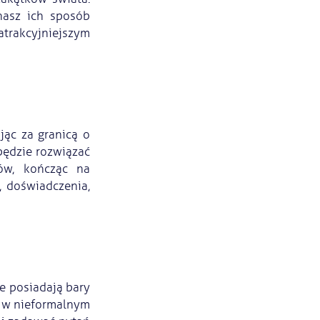
nasz ich sposób
 atrakcyjniejszym
jąc za granicą o
będzie rozwiązać
ów, kończąc na
, doświadczenia,
ie posiadają bary
i w nieformalnym