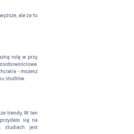
wyższe, ale za to
ażną rolę w przy
y osobowościowe.
chciał/a - możesz
u studiów.
sze trendy. W ten
przydało się na
 studiach jest