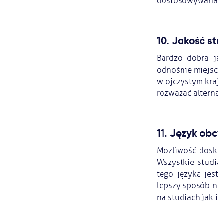
dostosowywana d
10. Jakość s
Bardzo dobra j
odnośnie miejsca
w ojczystym kraj
rozważać alterna
11. Język obc
Możliwość dosko
Wszystkie stud
tego języka jes
lepszy sposób n
na studiach jak 