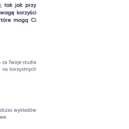
, tak jak przy
wagę korzyści
 które mogą Ci
– za Twoje studia
i na korzystnych
podczas wykładów
we.