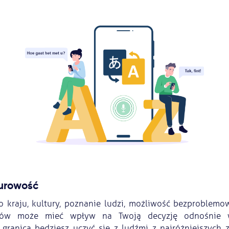
turowość
 kraju, kultury, poznanie ludzi, możliwość bezproblem
ajów może mieć wpływ na Twoją decyzję odnośnie 
 granicą będziesz uczyć się z ludźmi z najróżniejszych 