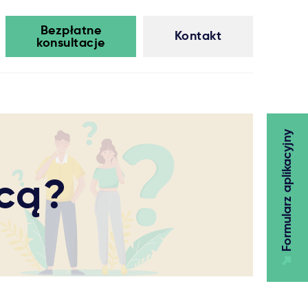
Bezpłatne
Kontakt
konsultacje
Formularz aplikacyjny
icą?