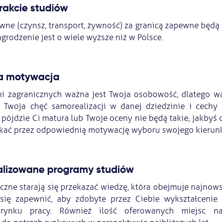
trakcie studiów
wne (czynsz, transport, żywność) za granicą zapewne będą 
rodzenie jest o wiele wyższe niż w Polsce.
 a motywacja
ni zagranicznych ważna jest Twoja osobowość, dlatego w
a Twoja chęć samorealizacji w danej dziedzinie i cech
e pójdzie Ci matura lub Twoje oceny nie będą takie, jakbyś 
kać przez odpowiednią motywację wyboru swojego kierunk
ualizowane programy studiów
czne starają się przekazać wiedzę, która obejmuje najnow
 się zapewnić, aby zdobyte przez Ciebie wykształcenie 
rynku pracy. Również ilość oferowanych miejsc na