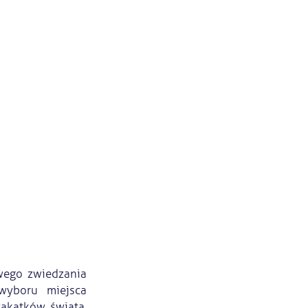
owego zwiedzania
wyboru miejsca
zakątków świata.