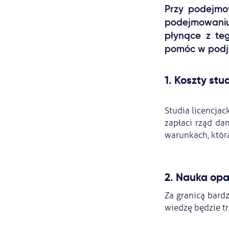
Przy podejmow
podejmowaniu
płynące z teg
pomóc w podję
1. Koszty stu
Studia licencjac
zapłaci rząd da
warunkach, którą
2. Nauka opa
Za granicą bard
wiedzę będzie t