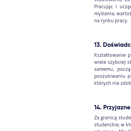
Pracując i ucz
myślenia, wartoś
na rynku pracy.
13. Doświadc
Kształtowanie p
wiele szybciej 
samemu, począ
poszukiwaniu pr
których nie zdo
14. Przyjazn
Za granicą stude
studenckie, w k