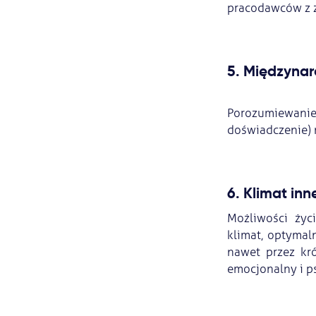
pracodawców z z
5. Międzyna
Porozumiewani
doświadczenie) m
6. Klimat inn
Możliwości życi
klimat, optymal
nawet przez kr
emocjonalny i ps