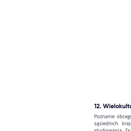
12. Wielokul
Poznanie obcego
sąsiednich kr
studiowania. Za