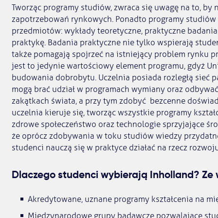
Tworząc programy studiów, zwraca się uwagę na to, by
zapotrzebowań rynkowych. Ponadto programy studiów 
przedmiotów: wykłady teoretyczne, praktyczne badani
praktykę. Badania praktyczne nie tylko wspierają studen
także pomagają spojrzeć na istniejący problem rynku p
jest to jedynie wartościowy element programu, gdyż Un
budowania dobrobytu. Uczelnia posiada rozległą sieć p
mogą brać udział w programach wymiany oraz odbywać 
zakątkach świata, a przy tym zdobyć bezcenne doświad
uczelnia kieruje się, tworząc wszystkie programy kształ
zdrowe społeczeństwo oraz technologie sprzyjające śro
że oprócz zdobywania w toku studiów wiedzy przydatne
studenci nauczą się w praktyce działać na rzecz rozw
Dlaczego studenci wybierają Inholland? Ze
Akredytowane, uznane programy kształcenia na m
Międzynarodowe grupy badawcze pozwalające stud