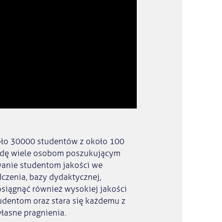
oło 30000 studentów z około 100
awdę wiele osobom poszukującym
wanie studentom jakości we
czenia, bazy dydaktycznej,
 osiągnąć również wysokiej jakości
studentom oraz stara się każdemu z
własne pragnienia.