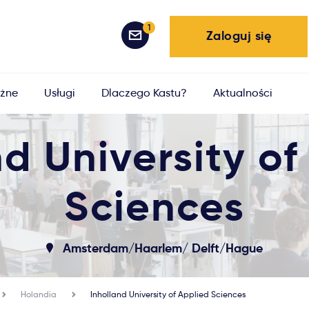
1
Zaloguj się
żne
Usługi
Dlaczego Kastu?
Aktualności
nd University of
Sciences
Amsterdam/Haarlem/ Delft/Hague
Holandia
Inholland University of Applied Sciences