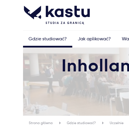
Gdzie studiować?
Jak aplikować?
Wa
Inholla
Strona główna
Gdzie studiować?
Uczelnie