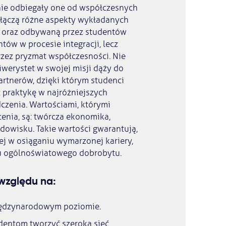
 nie odbiegały one od współczesnych
łączą różne aspekty wykładanych
a oraz odbywaną przez studentów
tów w procesie integracji, lecz
rzez pryzmat współczesności. Nie
iwerystet w swojej misji dąży do
artnerów, dzięki którym studenci
praktykę w najróżniejszych
czenia. Wartościami, którymi
cenia, są: twórcza ekonomika,
dowisku. Takie wartości gwarantują,
j w osiąganiu wymarzonej kariery,
oju ogólnoświatowego dobrobytu.
 względu na:
iędzynarodowym poziomie.
entom tworzyć szeroką sieć