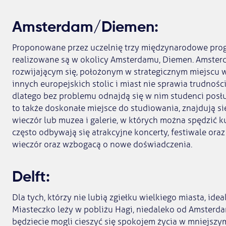
Amsterdam/Diemen:
Proponowane przez uczelnię trzy międzynarodowe pro
realizowane są w okolicy Amsterdamu, Diemen. Amster
rozwijającym się, położonym w strategicznym miejscu w
innych europejskich stolic i miast nie sprawia trudnośc
dlatego bez problemu odnajdą się w nim studenci posłu
to także doskonałe miejsce do studiowania, znajdują się
wieczór lub muzea i galerie, w których można spędzić k
często odbywają się atrakcyjne koncerty, festiwale oraz
wieczór oraz wzbogacą o nowe doświadczenia.
Delft:
Dla tych, którzy nie lubią zgiełku wielkiego miasta, id
Miasteczko leży w pobliżu Hagi, niedaleko od Amsterdam
będziecie mogli cieszyć się spokojem życia w mniejszy