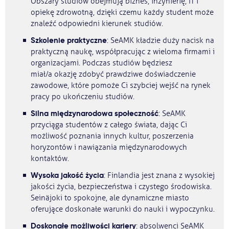
Obszary studiów obejmują biznes, inżynierię, IT i
opiekę zdrowotną, dzięki czemu każdy student może
znaleźć odpowiedni kierunek studiów.
Szkolenie praktyczne
: SeAMK kładzie duży nacisk na
praktyczną naukę, współpracując z wieloma firmami i
organizacjami. Podczas studiów będziesz
miał/a okazję zdobyć prawdziwe doświadczenie
zawodowe, które pomoże Ci szybciej wejść na rynek
pracy po ukończeniu studiów.
Silna międzynarodowa społeczność
: SeAMK
przyciąga studentów z całego świata, dając Ci
możliwość poznania innych kultur, poszerzenia
horyzontów i nawiązania międzynarodowych
kontaktów.
Wysoka jakość życia
: Finlandia jest znana z wysokiej
jakości życia, bezpieczeństwa i czystego środowiska.
Seinäjoki to spokojne, ale dynamiczne miasto
oferujące doskonałe warunki do nauki i wypoczynku.
Doskonałe możliwości kariery
: absolwenci SeAMK