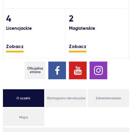
Ważne
4
2
Usługi
Licencjackie
Magisterskie
Dlaczego Kastu?
Zobacz
Zobacz
Aktualności
Oficjalna
strona
O uczelni
Wymagania rekrutacyjne
Zakwaterowanie
Mapa