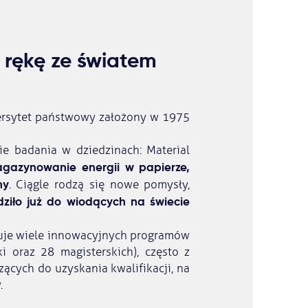
w rękę ze światem
wersytet państwowy założony w 1975
e badania w dziedzinach: Material
gazynowanie energii w papierze,
ny
. Ciągle rodzą się nowe pomysły,
ziło już do wiodących na świecie
eruje wiele innowacyjnych programów
 oraz 28 magisterskich), często z
ych do uzyskania kwalifikacji, na
.