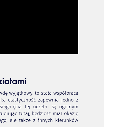
ziałami
awdę wyjątkowy, to stała współpraca
aka elastyczność zapewnia jedno z
iągnięcia tej uczelni są ogólnym
diując tutaj, będziesz miał okazję
ego, ale także z innych kierunków