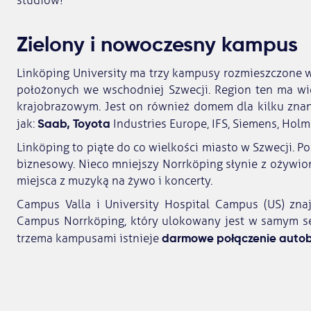
studiów!
Zielony i nowoczesny kampus
Linköping University ma trzy kampusy rozmieszczone w
położonych we wschodniej Szwecji. Region ten ma w
krajobrazowym. Jest on również domem dla kilku znan
Saab, Toyota
jak:
Industries Europe, IFS, Siemens, Holm
Linköping to piąte do co wielkości miasto w Szwecji. P
biznesowy. Nieco mniejszy Norrköping słynie z ożywion
miejsca z muzyką na żywo i koncerty.
Campus Valla i University Hospital Campus (US) zna
Campus Norrköping, który ulokowany jest w samym se
darmowe połączenie auto
trzema kampusami istnieje