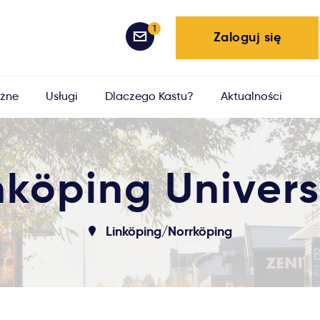
1
Zaloguj się
żne
Usługi
Dlaczego Kastu?
Aktualności
nköping Univers
Linköping/Norrköping