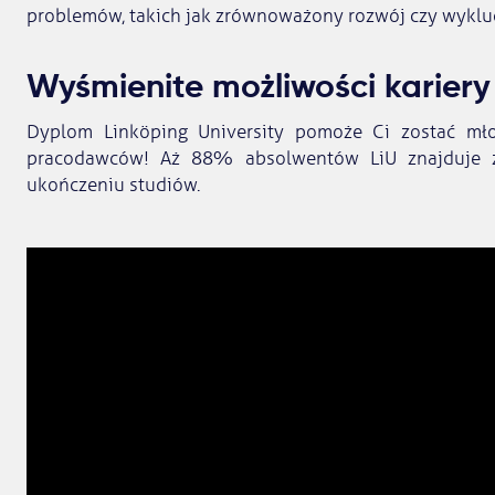
problemów, takich jak zrównoważony rozwój czy wyklu
Wyśmienite możliwości kariery
Dyplom Linköping University pomoże Ci zostać mł
pracodawców! Aż 88% absolwentów LiU znajduje z
ukończeniu studiów.