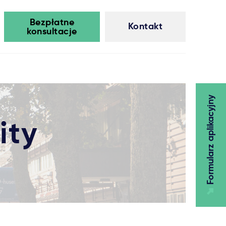
Bezpłatne
Kontakt
konsultacje
Formularz aplikacyjny
ity