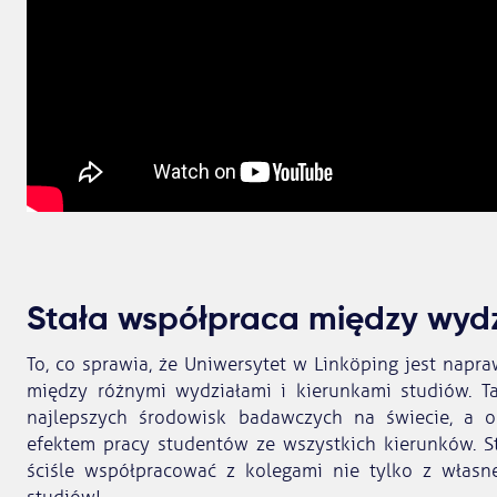
Stała współpraca między wyd
To, co sprawia, że Uniwersytet w Linköping jest napr
między różnymi wydziałami i kierunkami studiów. T
najlepszych środowisk badawczych na świecie, a os
efektem pracy studentów ze wszystkich kierunków. Stu
ściśle współpracować z kolegami nie tylko z własn