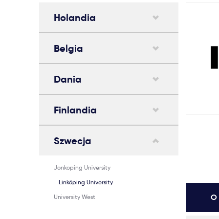
Holandia
Belgia
Dania
Finlandia
Szwecja
Jonkoping University
Linköping University
O 
University West