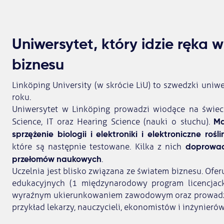
Uniwersytet, który idzie ręka 
biznesu
Linköping University (w skrócie LiU) to szwedzki uni
roku.
Uniwersytet w Linköping prowadzi wiodące na świeci
Ma
Science, IT oraz Hearing Science (nauki o słuchu).
sprzężenie biologii i elektroniki i elektroniczne rośli
doprowad
które są następnie testowane. Kilka z nich
przełomów naukowych
.
Uczelnia jest blisko związana ze światem biznesu. Of
edukacyjnych (1 międzynarodowy program licencjacki
wyraźnym ukierunkowaniem zawodowym oraz prowadząc
przykład lekarzy, nauczycieli, ekonomistów i inżynierów