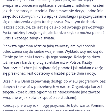
Problem było sporo na samym początku, ale nie były one
związane z procesem aplikacji, a bardziej z natłokiem wrażeń
jakich dostarczyła uczelnia. Podejmowanie decyzji odnośnie
zajęć dodatkowych, kursu języka duńskiego i przyzwyczajanie
się do otoczenia zajęło trochę czasu. Poza tym dochodzi
jeszcze poczucie, że jest się daleko od swojego prawdziwego
życia, rodziny i znajomych, ale bardzo szybko można poznać
ludzi z każdego zakątka świata.
Pierwsza ogromna różnica jaką zauważyłam był sposób
odnoszenia się do siebie wzajemnie. Wykładowcy mówią do
Ciebie po imieniu i oczekują tego samego. Relacje są dużo
luźniejsze i bardziej przyjacielskie niż w Polsce. Każdy
"nauczyciel" chce jak najbardziej pomóc i jak miałam okazję
się przekonać, jest dostępny o każdej porze dnia i nocy.
Uczelnie w Danii zapewniają dostęp do wielu programów, baz
danych i serwisów potrzebnych w nauce. Organizują kursy i
zajęcia, które budzą ogromne zainteresowanie (nie zawsze
związane w jakikolwiek sposób ze studiami).
Kończąc pierwszy rok mogę przyznać, że było warto. Pomimo