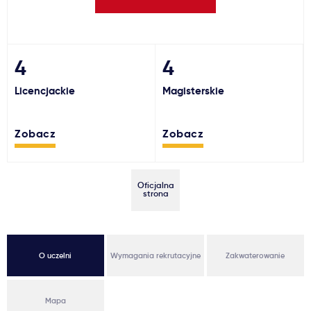
Ważne
Usługi
4
4
Licencjackie
Magisterskie
Dlaczego Kastu?
Zobacz
Zobacz
Aktualności
Oficjalna
strona
O uczelni
Wymagania rekrutacyjne
Zakwaterowanie
Mapa