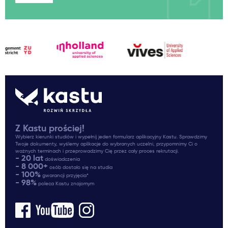
Z Kastu prościej!
Wybierz kierunki studiów i wypełnij jeden formularz aplikacyjny Kastu. Sprawdzimy
Twoje dokumenty, wyślemy aplikacje do wybranych uczelni, przypomnimy Ci o
ważnych terminach i przeprowadzimy Cię przez cały proces rekrutacji.
- 20 lat
doświadczenia
- 8 000+
osób dostało się na studia
- 100%
gwarancji przyjęcia*
- 98%
poleca Kastu znajomym