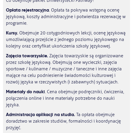
Co obejmuje pakiet
Uniwersytecki Pathway
?
Opłata rejestracyjna
. Opłata ta pokrywa wstępną ocenę
językową, koszty administracyjne i potwierdza rezerwację w
programie.
Kursy.
Obejmuje 20 cotygodniowych lekcji, ocenę językową
umożliwiającą przejście z jednego poziomu językowego na
kolejny oraz certyfikat ukończenia szkoły językowej.
Zajęcia towarzyskie.
Zajęcia towarzyskie są organizowane
przez szkołę językową. Obejmują one wycieczki, zajęcia
sportowe / kulinarne / muzyczne / taneczne i inne zajęcia
mające na celu podniesienie świadomości kulturowej i
rozwój języka w rzeczywistych (i zabawnych) sytuacjach.
Materiały do nauki
. Cena obejmuje podręczniki, ćwiczenia,
połączenia online i inne materiały potrzebne do nauki
języka.
Administracja aplikacji na studia.
Ta opłata obejmuje
doradztwo w zakresie studiów, formalności i koordynację
przyjęć.