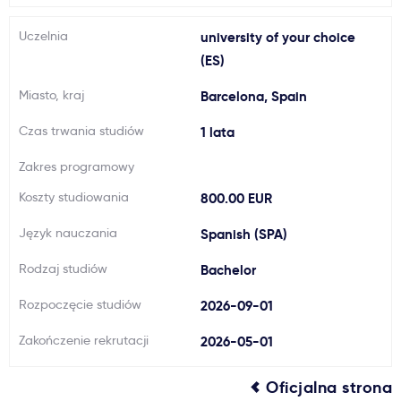
Ważne
Uczelnia
university of your choice
(ES)
Usługi
Miasto, kraj
Barcelona, Spain
Czas trwania studiów
Dlaczego Kastu?
1 lata
Zakres programowy
Aktualności
Koszty studiowania
800.00 EUR
Język nauczania
Spanish (SPA)
Rodzaj studiów
Bachelor
Rozpoczęcie studiów
2026-09-01
Zakończenie rekrutacji
2026-05-01
Oficjalna strona