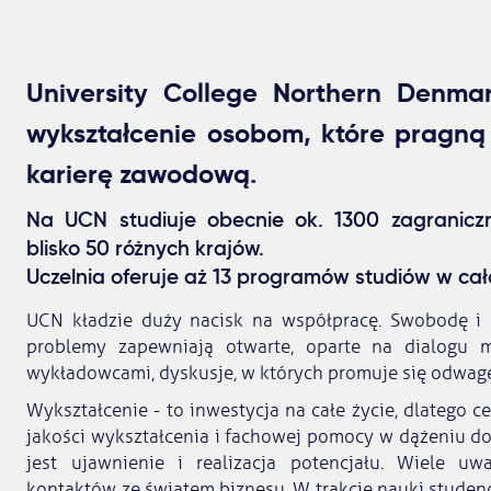
University College Northern Denma
wykształcenie osobom, które pragną
karierę zawodową.
Na UCN studiuje obecnie ok. 1300 zagranic
blisko 50 różnych krajów.
Uczelnia oferuje aż 13 programów studiów w cało
UCN kładzie duży nacisk na współpracę. Swobodę i a
problemy zapewniają otwarte, oparte na dialogu mi
wykładowcami, dyskusje, w których promuje się odwagę
Wykształcenie - to inwestycja na całe życie, dlatego 
jakości wykształcenia i fachowej pomocy w dążeniu do 
jest ujawnienie i realizacja potencjału. Wiele u
kontaktów ze światem biznesu. W trakcie nauki studenci 