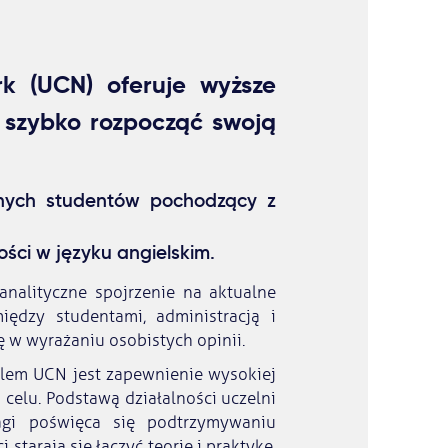
rk (UCN) oferuje wyższe
 szybko rozpocząć swoją
znych studentów pochodzący z
ści w języku angielskim.
nalityczne spojrzenie na aktualne
ędzy studentami, administracją i
 w wyrażaniu osobistych opinii.
celem UCN jest zapewnienie wysokiej
celu. Podstawą działalności uczelni
wagi poświęca się podtrzymywaniu
starają się łączyć teorię i praktykę.