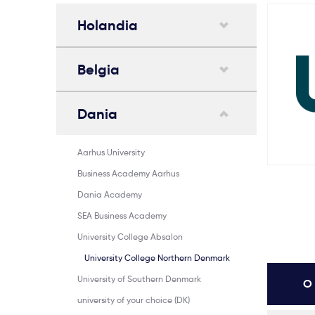
Holandia
Belgia
Dania
Aarhus University
Business Academy Aarhus
Dania Academy
SEA Business Academy
University College Absalon
University College Northern Denmark
University of Southern Denmark
O 
university of your choice (DK)