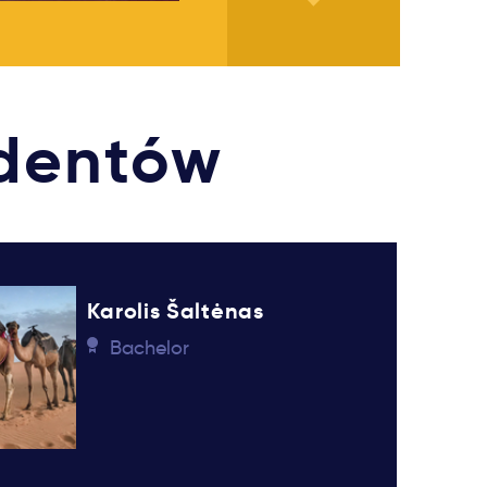
udentów
Karolis Šaltėnas
Bachelor