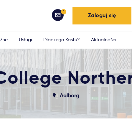
1
Zaloguj się
żne
Usługi
Dlaczego Kastu?
Aktualności
 College North
Aalborg