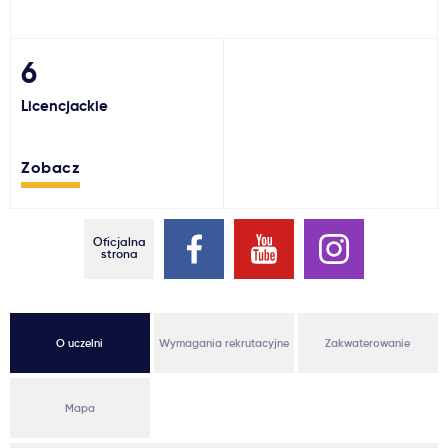
Ważne
6
Usługi
Licencjackie
Dlaczego Kastu?
Zobacz
Aktualności
Oficjalna
strona
O uczelni
Wymagania rekrutacyjne
Zakwaterowanie
Mapa