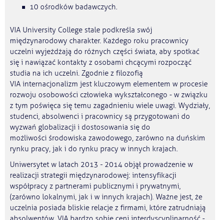
10 ośrodków badawczych.
VIA University College stale podkreśla swój
międzynarodowy charakter. Każdego roku pracownicy
uczelni wyjeżdżają do różnych części świata, aby spotkać
się i nawiązać kontakty z osobami chcącymi rozpocząć
studia na ich uczelni. Zgodnie z filozofią
VIA internacjonalizm jest kluczowym elementem w procesie
rozwoju osobowości człowieka wykształconego - w związku
z tym poświęca się temu zagadnieniu wiele uwagi. Wydziały,
studenci, absolwenci i pracownicy są przygotowani do
wyzwań globalizacji i dostosowania się do
możliwości środowiska zawodowego, zarówno na duńskim
rynku pracy, jak i do rynku pracy w innych krajach.
Uniwersytet w latach 2013 - 2014 objął prowadzenie w
realizacji strategii międzynarodowej: intensyfikacji
współpracy z partnerami publicznymi i prywatnymi,
(zarówno lokalnymi, jak i w innych krajach). Ważne jest, że
uczelnia posiada bliskie relacje z firmami, które zatrudniają
absolwentów. VIA bardzo sobie ceni interdyscyplinarność -