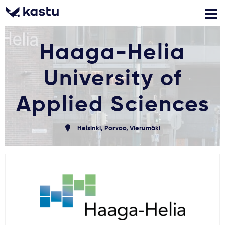
Haaga-Helia
Zadzwoń
Bezpłatne konsultacje
Kontakt
University of
Zaloguj się
Applied Sciences
1
Powiadomienia
Helsinki, Porvoo, Vierumäki
Formularz aplikacyjny
Gdzie studiować?
Jak aplikować?