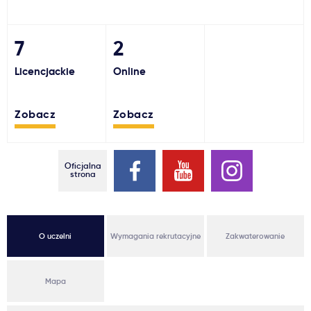
Ważne
7
2
Usługi
Licencjackie
Online
Dlaczego Kastu?
Zobacz
Zobacz
Aktualności
Oficjalna
strona
O uczelni
Wymagania rekrutacyjne
Zakwaterowanie
Mapa