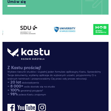
Umów się
Z Kastu prościej!
Wybierz kierunki studiów i wypełnij jeden formularz aplikacyjny Kastu. Sprawdzimy
Twoje dokumenty, wyślemy aplikacje do wybranych uczelni, przypomnimy Ci o
ważnych terminach i przeprowadzimy Cię przez cały proces rekrutacji.
- 20 lat
doświadczenia
- 8 000+
osób dostało się na studia
- 100%
gwarancji przyjęcia*
- 98%
poleca Kastu znajomym