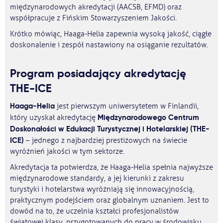
międzynarodowych akredytacji (AACSB, EFMD) oraz
współpracuje z Fińskim Stowarzyszeniem Jakości.
Krótko mówiąc, Haaga-Helia zapewnia wysoką jakość, ciągłe
doskonalenie i zespół nastawiony na osiąganie rezultatów.
Program posiadający akredytację
THE-ICE
Haaga-Helia
jest pierwszym uniwersytetem w Finlandii,
Międzynarodowego Centrum
który uzyskał akredytację
Doskonałości w Edukacji Turystycznej i Hotelarskiej (THE-
ICE)
– jednego z najbardziej prestiżowych na świecie
wyróżnień jakości w tym sektorze.
Akredytacja ta potwierdza, że Haaga-Helia spełnia najwyższe
międzynarodowe standardy, a jej kierunki z zakresu
turystyki i hotelarstwa wyróżniają się innowacyjnością,
praktycznym podejściem oraz globalnym uznaniem. Jest to
dowód na to, że uczelnia kształci profesjonalistów
światowej klasy, przygotowanych do pracy w środowisku