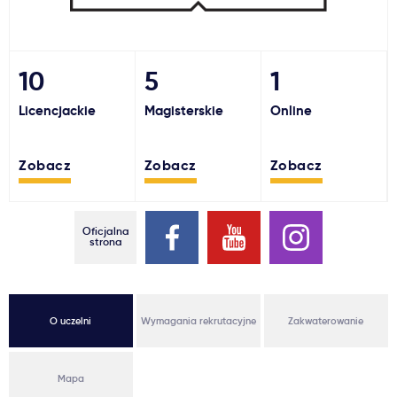
Ważne
10
5
1
Usługi
Licencjackie
Magisterskie
Online
Dlaczego Kastu?
Zobacz
Zobacz
Zobacz
Aktualności
Oficjalna
strona
O uczelni
Wymagania rekrutacyjne
Zakwaterowanie
Mapa