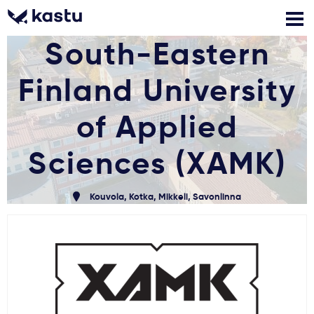
South-Eastern
Finland University
Zadzwoń
Bezpłatne konsultacje
Kontakt
Zaloguj się
of Applied
Sciences (XAMK)
1
Powiadomienia
Kouvola, Kotka, Mikkeli, Savonlinna
Formularz aplikacyjny
Gdzie studiować?
Jak aplikować?