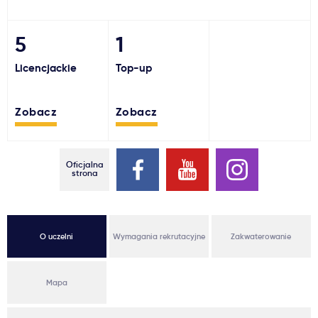
Ważne
5
1
Usługi
Licencjackie
Top-up
Dlaczego Kastu?
Zobacz
Zobacz
Aktualności
Oficjalna
strona
O uczelni
Wymagania rekrutacyjne
Zakwaterowanie
Mapa