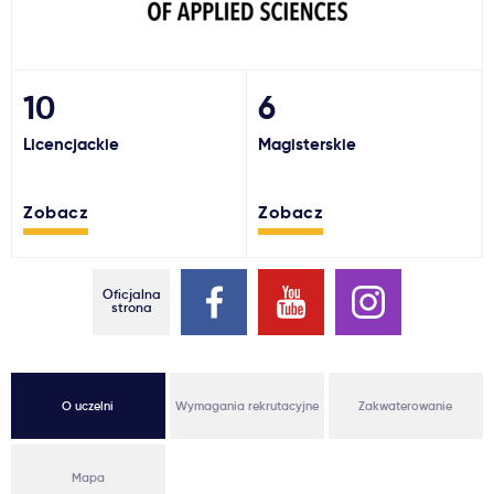
Ważne
Usługi
10
6
Licencjackie
Magisterskie
Dlaczego Kastu?
Zobacz
Zobacz
Aktualności
Oficjalna
strona
O uczelni
Wymagania rekrutacyjne
Zakwaterowanie
Mapa