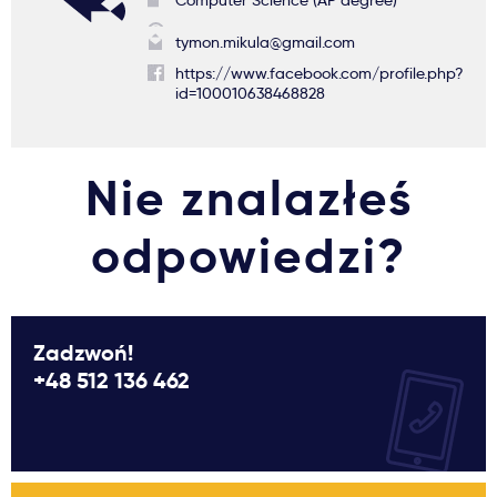
Computer Science (AP degree)
tymon.mikula@gmail.com
https://www.facebook.com/profile.php?
id=100010638468828
Nie znalazłeś
odpowiedzi?
Zadzwoń!
+48 512 136 462