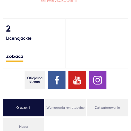
Ważne
Usługi
2
Licencjackie
Dlaczego Kastu?
Zobacz
Aktualności
Oficjalna
strona
O uczelni
Wymagania rekrutacyjne
Zakwaterowanie
Mapa