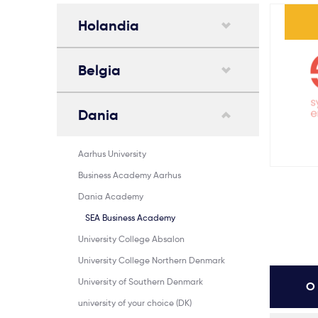
Holandia
Belgia
Dania
Aarhus University
Business Academy Aarhus
Dania Academy
SEA Business Academy
University College Absalon
University College Northern Denmark
University of Southern Denmark
O 
university of your choice (DK)