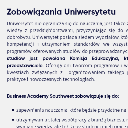
Zobowiązania Uniwersytetu
Uniwersytet nie ogranicza się do nauczania, jest tak
wiedzy z przedsiębiorstwami, przyczyniając się do 
dobrobytu. Uniwersytet posiada siedem wydziałów, kt
kompetencji i utrzymaniem standardów we wszyst
programów oferowanych studiów do przeprowadzanyc
studiów jest powołana Komisja Edukacyjna, kt
przedstawiciele.
Oferują oni twórcom programów i 
kwestiach związanych z organizowaniem takiego p
praktyce i nowoczesnych technologiach.
Business Academy Southwest zobowiązuje się do:
zapewnienia nauczania, które będzie przydatne na 
utrzymywania stałej współpracy z branżą biznesu, n
wymianę wiedzy, ale też, żeby studenci mieli pracę 