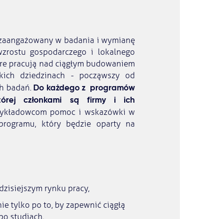
że zaangażowany w badania i wymianę
wzrostu gospodarczego i lokalnego
óre pracują nad ciągłym budowaniem
kich dziedzinach - począwszy od
Do każdego z programów
h badań.
órej członkami są firmy i ich
wykładowcom pomoc i wskazówki w
rogramu, który będzie oparty na
dzisiejszym rynku pracy,
ie tylko po to, by zapewnić ciągłą
po studiach,