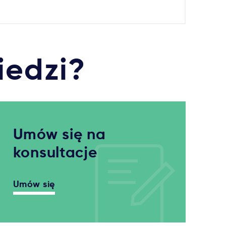
iedzi?
Umów się na
konsultacje
Umów się