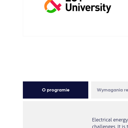
O programie
Wymagania re
Electrical energ
challenges. It is