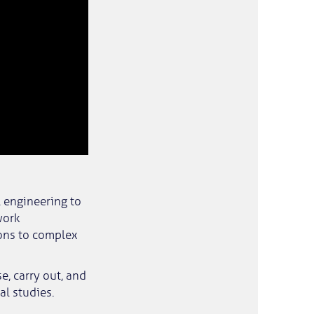
l engineering to
work
ions to complex
e, carry out, and
al studies.