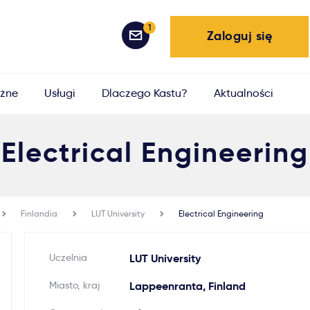
1
Zaloguj się
żne
Usługi
Dlaczego Kastu?
Aktualności
Electrical Engineering
Finlandia
LUT University
Electrical Engineering
Uczelnia
LUT University
Miasto, kraj
Lappeenranta, Finland