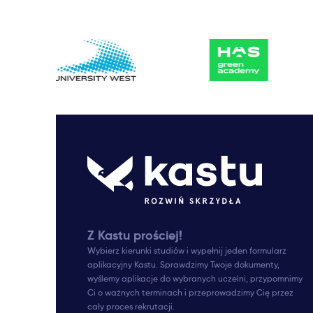
Z Kastu prościej!
Wybierz kierunki studiów i wypełnij jeden formularz
aplikacyjny Kastu. Sprawdzimy Twoje dokumenty,
wyślemy aplikacje do wybranych uczelni, przypomnimy
Ci o ważnych terminach i przeprowadzimy Cię przez
cały proces rekrutacji.