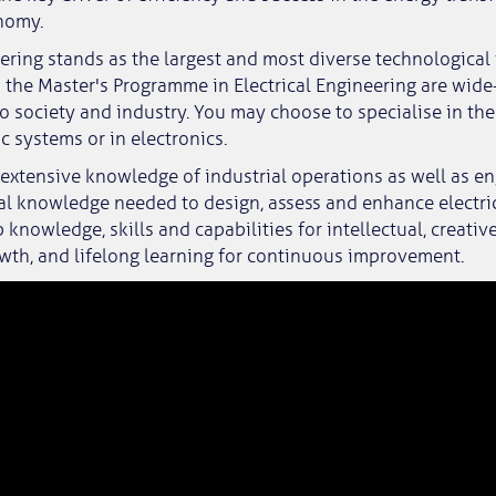
nomy.
eering stands as the largest and most diverse technological f
n the Master's Programme in Electrical Engineering are wid
to society and industry. You may choose to specialise in th
ic systems or in electronics.
 extensive knowledge of industrial operations as well as en
al knowledge needed to design, assess and enhance electri
 knowledge, skills and capabilities for intellectual, creati
wth, and lifelong learning for continuous improvement.