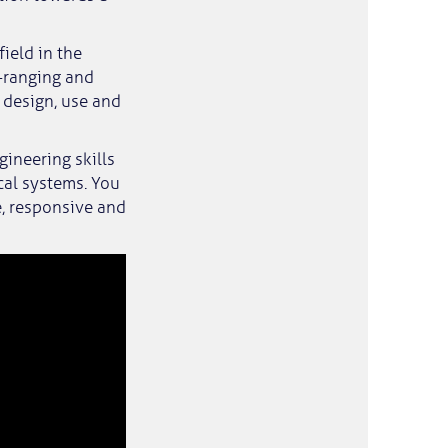
ield in the
e-ranging and
e design, use and
gineering skills
cal systems. You
ve, responsive and