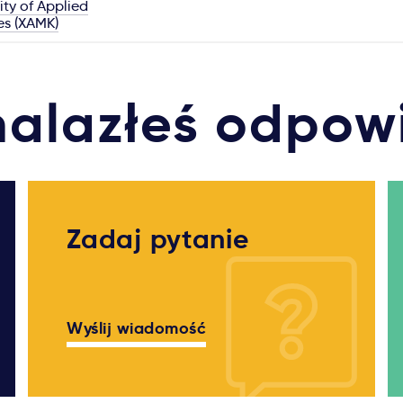
ity of Applied
es (XAMK)
nalazłeś odpow
Zadaj pytanie
Wyślij wiadomość