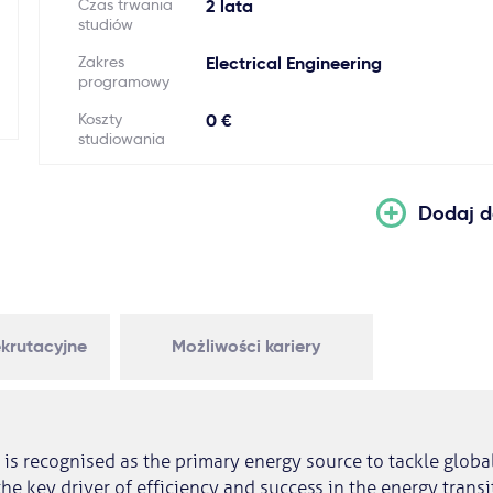
Czas trwania
2 lata
studiów
Zakres
Electrical Engineering
programowy
Koszty
0 €
studiowania
Dodaj d
krutacyjne
Możliwości kariery
y is recognised as the primary energy source to tackle globa
 the key driver of efficiency and success in the energy trans