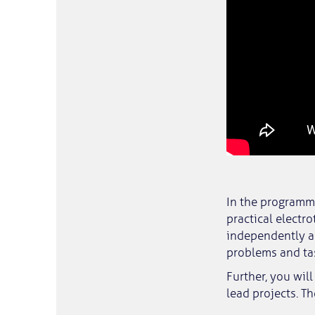
In the programme
practical electr
independently an
problems and ta
Further, you wil
lead projects. T