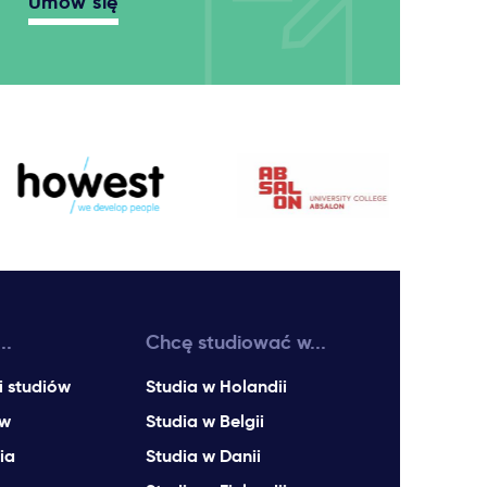
Umów się
..
Chcę studiować w...
i studiów
Studia w Holandii
ów
Studia w Belgii
ia
Studia w Danii