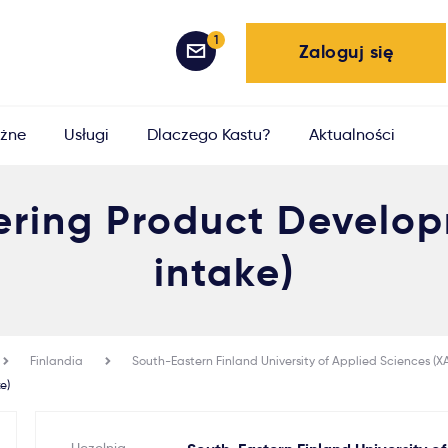
1
Zaloguj się
żne
Usługi
Dlaczego Kastu?
Aktualności
eering Product Develop
intake)
Finlandia
South-Eastern Finland University of Applied Sciences (
e)