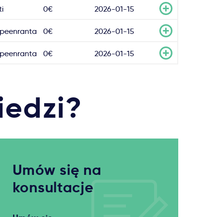
ti
0€
2026-01-15
peenranta
0€
2026-01-15
peenranta
0€
2026-01-15
iedzi?
Umów się na
konsultacje