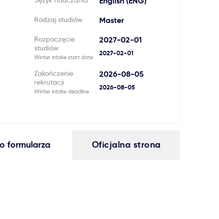
Język nauczania
English (ENG)
Rodzaj studiów
Master
Rozpoczęcie
2027-02-01
studiów
2027-02-01
Winter intake start date
Zakończenie
2026-08-05
rekrutacji
2026-08-05
Winter intake deadline
o formularza
Oficjalna strona