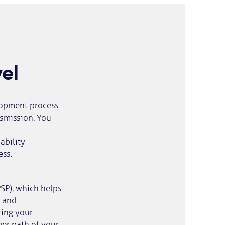
vel
lopment process
nsmission. You
ability
ess.
PSP), which helps
, and
ring your
eer path of your