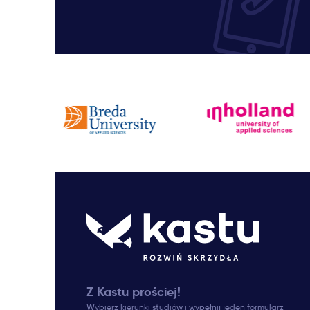
Z Kastu prościej!
Wybierz kierunki studiów i wypełnij jeden formularz