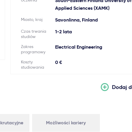
Uczelnia
South-Eastern Finland University of
Applied Sciences (XAMK)
Miasto, kraj
Savonlinna, Finland
Czas trwania
1-2 lata
studiów
Zakres
Electrical Engineering
programowy
Koszty
0 €
studiowania
Dodaj d
krutacyjne
Możliwości kariery