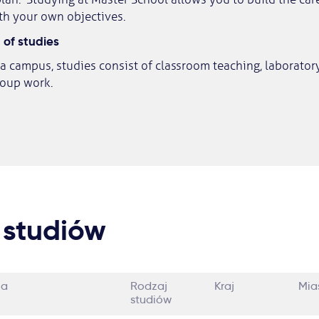
ith your own objectives.
of studies
a campus, studies consist of classroom teaching, laborator
roup work.
 studiów
ia
Rodzaj
Kraj
Mia
studiów