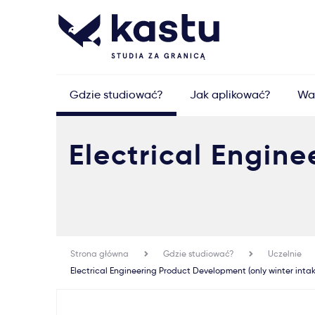
Gdzie studiować?
Jak aplikować?
Wa
Electrical Engin
Strona główna
Gdzie studiować?
Uczelnie
Electrical Engineering Product Development (only winter intak