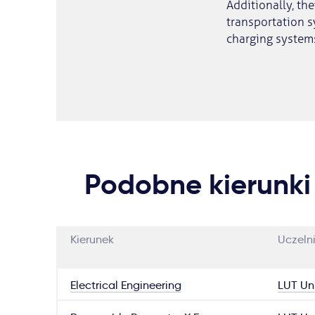
Additionally, th
transportation s
charging system
Podobne kierunki
Kierunek
Uczeln
Electrical Engineering
LUT Uni