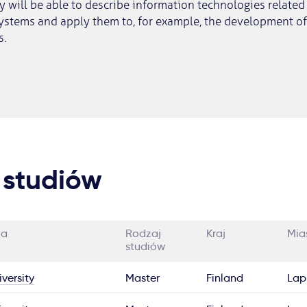
ey will be able to describe information technologies related
ystems and apply them to, for example, the development of 
s.
 studiów
ia
Rodzaj
Kraj
Mia
studiów
versity
Master
Finland
Lap