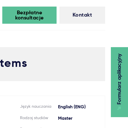
Bezpłatne
Kontakt
konsultacje
Formularz aplikacyjny
stems
Język nauczania
English (ENG)
Rodzaj studiów
Master