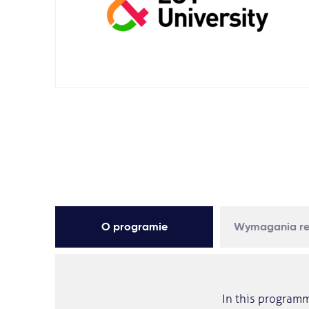
O programie
Wymagania re
In this programm