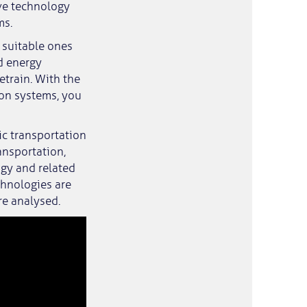
ive technology
ms.
 suitable ones
nd energy
etrain. With the
on systems, you
ic transportation
ransportation,
ogy and related
chnologies are
re analysed.