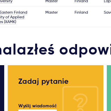
versity
Master
Finland
Lap
Eastern Finland
Master
Finland
Sav
ity of Applied
es (XAMK)
nalazłeś odpow
Zadaj pytanie
Wyślij wiadomość