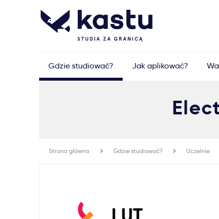
Gdzie studiować?
Jak aplikować?
Wa
Elec
Strona główna
Gdzie studiować?
Uczelnie