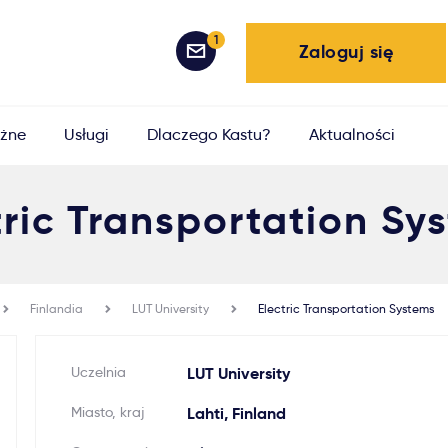
1
Zaloguj się
żne
Usługi
Dlaczego Kastu?
Aktualności
tric Transportation Sy
Finlandia
LUT University
Electric Transportation Systems
Uczelnia
LUT University
Miasto, kraj
Lahti, Finland