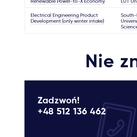
Renewable Power-to-X Economy
LUT Uni
Electrical Engineering Product
South-
Development (only winter intake)
Univers
Scienc
Nie z
Zadzwoń!
+48 512 136 462