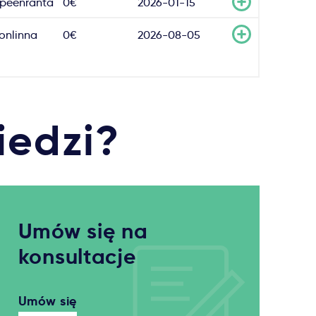
peenranta
0€
2026-01-15
onlinna
0€
2026-08-05
iedzi?
Umów się na
konsultacje
Umów się