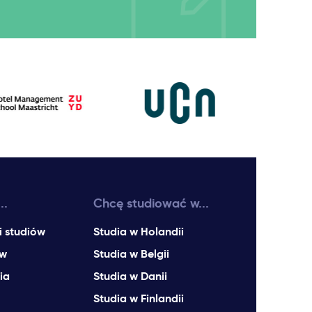
..
Chcę studiować w...
i studiów
Studia w Holandii
ów
Studia w Belgii
ia
Studia w Danii
Studia w Finlandii