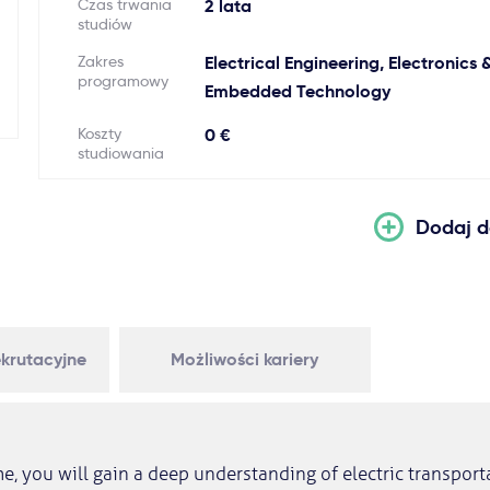
Czas trwania
2 lata
studiów
Zakres
Electrical Engineering, Electronics 
programowy
Embedded Technology
Koszty
0 €
studiowania
Dodaj d
krutacyjne
Możliwości kariery
e, you will gain a deep understanding of electric transpor