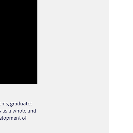
ems, graduates
s as a whole and
velopment of