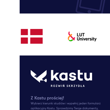
Z Kastu prościej!
Wybierz kierunki studiów i wypełnij jeden formularz
aplikacyjny Kastu. Sprawdzimy Twoje dokumenty,