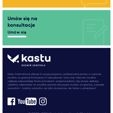
Umów się na
konsultacje
Umów się
Kastu International oferuje Ci swoją przyjazną i profesjonalną pomoc w wyborze
studiów za granicą! Pomożemy Ci zdecydować, który kraj i kierunek studiów
najlepiej odpowiadają Twoim potrzebom, przeprowadzimy cały proces aplikacji,
udzielimy odpowiedzi na wszelkie pytania dotyczące studiów za granicą, a przede
wszystkim - zrobimy wszystko nie tylko skutecznie, ale także z uśmiechem:)