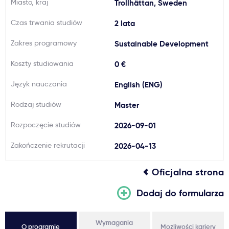
Miasto, kraj
Trollhättan, Sweden
Ważne
Czas trwania studiów
2 lata
Zakres programowy
Sustainable Development
Usługi
Koszty studiowania
0 €
Dlaczego Kastu?
Język nauczania
English (ENG)
Rodzaj studiów
Master
Aktualności
Rozpoczęcie studiów
2026-09-01
Zakończenie rekrutacji
2026-04-13
Oficjalna strona
Dodaj do formularza
Wymagania
O programie
Możliwości kariery