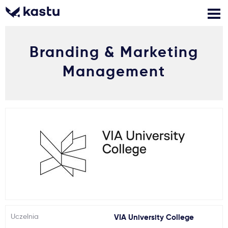
Branding & Marketing
Zadzwoń
Bezpłatne konsultacje
Kontakt
Management
Zaloguj się
1
Powiadomienia
Formularz aplikacyjny
Gdzie studiować?
Jak aplikować?
Uczelnia
VIA University College