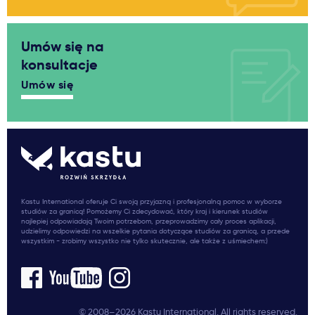
Umów się na
konsultacje
Umów się
Kastu International oferuje Ci swoją przyjazną i profesjonalną pomoc w wyborze
studiów za granicą! Pomożemy Ci zdecydować, który kraj i kierunek studiów
najlepiej odpowiadają Twoim potrzebom, przeprowadzimy cały proces aplikacji,
udzielimy odpowiedzi na wszelkie pytania dotyczące studiów za granicą, a przede
wszystkim - zrobimy wszystko nie tylko skutecznie, ale także z uśmiechem:)
© 2008–2026 Kastu International. All rights reserved.