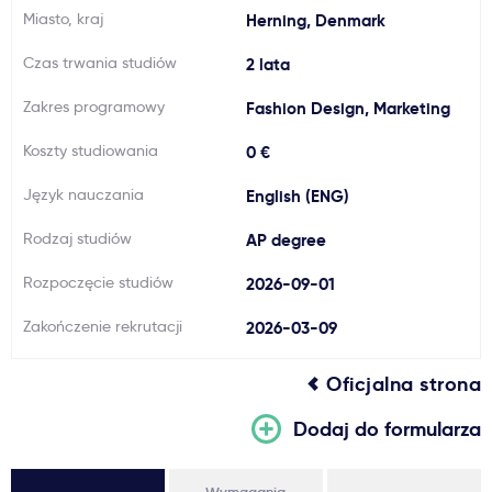
Miasto, kraj
Herning, Denmark
Ważne
Czas trwania studiów
2 lata
Usługi
Zakres programowy
Fashion Design, Marketing
Koszty studiowania
0 €
Dlaczego Kastu?
Język nauczania
English (ENG)
Aktualności
Rodzaj studiów
AP degree
Rozpoczęcie studiów
2026-09-01
Zakończenie rekrutacji
2026-03-09
Oficjalna strona
Dodaj do formularza