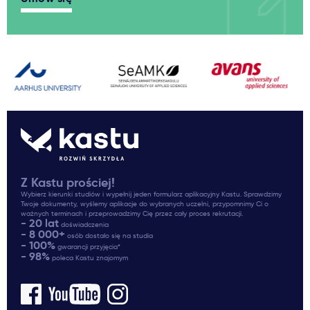
Z Kastu prościej!
Wybierz kierunki studiów i wypełnij jeden formularz aplikacyjny Kastu. Sprawdzimy
Twoje dokumenty, wyślemy aplikacje do wybranych uczelni, przypomnimy Ci o
ważnych terminach i przeprowadzimy Cię przez cały proces rekrutacji.
- 20 lat
doświadczenia
- 8 000+
osób dostało się na studia
- 100%
gwarancji przyjęcia*
- 98%
poleca Kastu znajomym