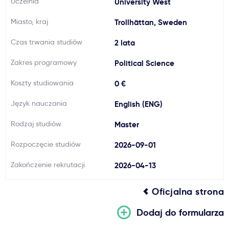
Uczelnia
University West
Ważne
Miasto, kraj
Trollhättan, Sweden
Czas trwania studiów
2 lata
Usługi
Zakres programowy
Political Science
Dlaczego Kastu?
Koszty studiowania
0 €
Język nauczania
English (ENG)
Aktualności
Rodzaj studiów
Master
Rozpoczęcie studiów
2026-09-01
Zakończenie rekrutacji
2026-04-13
Oficjalna strona
Dodaj do formularza