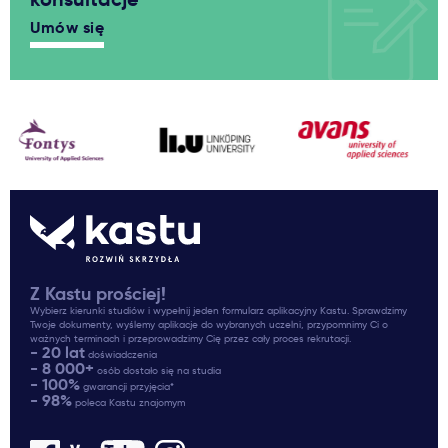
Umów się
Z Kastu prościej!
Wybierz kierunki studiów i wypełnij jeden formularz aplikacyjny Kastu. Sprawdzimy
Twoje dokumenty, wyślemy aplikacje do wybranych uczelni, przypomnimy Ci o
ważnych terminach i przeprowadzimy Cię przez cały proces rekrutacji.
- 20 lat
doświadczenia
- 8 000+
osób dostało się na studia
- 100%
gwarancji przyjęcia*
- 98%
poleca Kastu znajomym