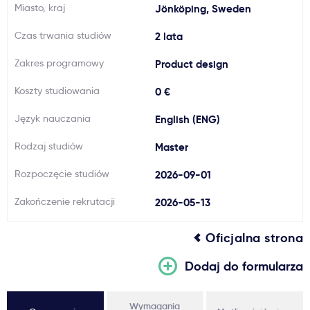
Miasto, kraj
Jönköping, Sweden
Ważne
Czas trwania studiów
2 lata
Usługi
Zakres programowy
Product design
Koszty studiowania
0 €
Dlaczego Kastu?
Język nauczania
English (ENG)
Aktualności
Rodzaj studiów
Master
Rozpoczęcie studiów
2026-09-01
Zakończenie rekrutacji
2026-05-13
Oficjalna strona
Dodaj do formularza
Wymagania