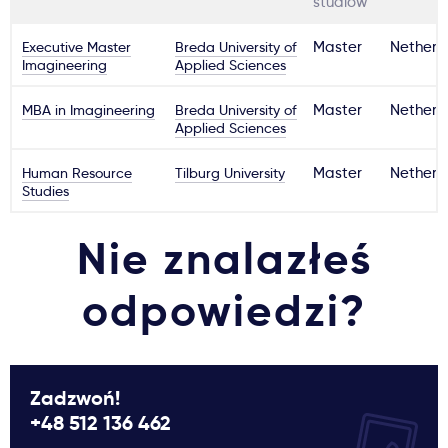
studiów
Executive Master
Breda University of
Master
Netherl
Imagineering
Applied Sciences
MBA in Imagineering
Breda University of
Master
Netherl
Applied Sciences
Human Resource
Tilburg University
Master
Netherl
Studies
Nie znalazłeś
odpowiedzi?
Zadzwoń!
+48 512 136 462