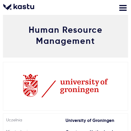
Human Resource
Zadzwoń
Bezpłatne konsultacje
Kontakt
Management
Zaloguj się
1
Powiadomienia
Formularz aplikacyjny
Gdzie studiować?
Uczelnia
University of Groningen
Jak aplikować?