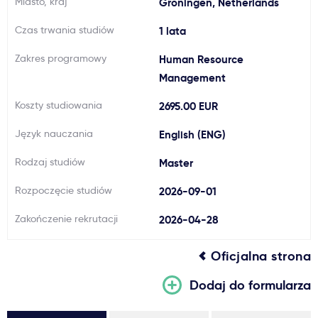
Miasto, kraj
Groningen, Netherlands
Ważne
Czas trwania studiów
1 lata
Zakres programowy
Human Resource
Usługi
Management
Dlaczego Kastu?
Koszty studiowania
2695.00 EUR
Język nauczania
English (ENG)
Aktualności
Rodzaj studiów
Master
Rozpoczęcie studiów
2026-09-01
Zakończenie rekrutacji
2026-04-28
Oficjalna strona
Dodaj do formularza