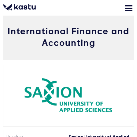
International Finance and
Zadzwoń
Bezpłatne konsultacje
Kontakt
Accounting
Zaloguj się
1
Powiadomienia
Formularz aplikacyjny
Gdzie studiować?
Jak aplikować?
Uczelnia
Saxion University of Applied