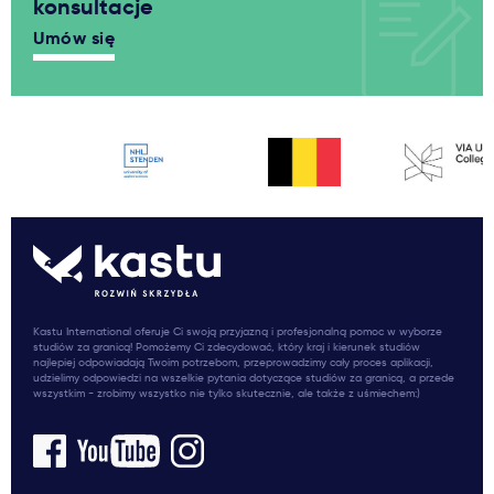
konsultacje
Umów się
Kastu International oferuje Ci swoją przyjazną i profesjonalną pomoc w wyborze
studiów za granicą! Pomożemy Ci zdecydować, który kraj i kierunek studiów
najlepiej odpowiadają Twoim potrzebom, przeprowadzimy cały proces aplikacji,
udzielimy odpowiedzi na wszelkie pytania dotyczące studiów za granicą, a przede
wszystkim - zrobimy wszystko nie tylko skutecznie, ale także z uśmiechem:)