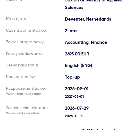
Sciences
Ważne
Miasto, kraj
Deventer, Netherlands
Usługi
Czas trwania studiów
2 lata
Zakres programowy
Accounting, Finance
Dlaczego Kastu?
Koszty studiowania
2695.00 EUR
Aktualności
Język nauczania
English (ENG)
Rodzaj studiów
Top-up
Rozpoczęcie studiów
2026-09-01
Winter intake start date
2027-02-01
Zakończenie rekrutacji
2026-07-29
Winter intake deadline
2026-11-15