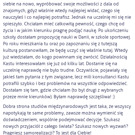
siebie na nowo, wypróbować swoje możliwości z dala od
znajomych, gdyż właśnie wtedy najlepiej widać, czego się
nauczyłeś i co najlepiej potrafisz. Jednak na uczelnię mi się nie
spieszyło. Chciałam mieć całkowitą pewność, czego chcę od
życia i w jakim kierunku pragnę podjąć naukę. Po ukończeniu
szkoły dostałam propozycję nauki w Danii, w szkole sportowej.
Po roku mieszkania tu oraz po zapoznaniu się z tutejszą
kulturą postanowiłam, że będę uczyć się właśnie tutaj. Wtedy
już wiedziałam, do kogo powinnam się zwrócić. Działalnością
Kastu interesowałam się już od kilku lat. Dostanie się na
uczelnię naprawdę nie było trudne. Oczywiście, pojawiały się
jakieś tam pytania z tym związane, lecz mili konsultanci Kastu
potrafili szybko i bez problemów na wszystkie odpowiedzieć.
Dostałam się tam, gdzie chciałam (to był drugi z wybranych
przeze mnie kierunków). Byłam naprawdę szczęśliwa! :)
Dobra strona studiów międzynarodowych jest taka, że wszyscy
napotykają te same problemy, zawsze można wymienić się
doświadczeniem, wspólnie podejmować decyzje. Szukasz
nowych przyjaciół z całego świata? Szukasz nowych wyzwań?
Pragniesz samorealizacji? To jest dla Ciebie!