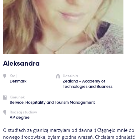
Ważne
Usługi
Dlaczego Kastu?
Aleksandra
Aktualności
Kraj
Uczelnia
Denmark
Zealand - Academy of
Technologies and Business
Kierunek
Service, Hospitality and Tourism Management
Rodzaj studiów
AP degree
O studiach za granicą marzyłam od dawna :) Ciągnęło mnie do
nowego środowiska, byłam głodna wrażeń. Chciałam odnaleźć