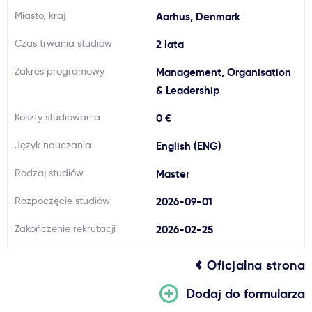
Miasto, kraj
Aarhus, Denmark
Ważne
Czas trwania studiów
2 lata
Usługi
Zakres programowy
Management, Organisation
& Leadership
Dlaczego Kastu?
Koszty studiowania
0 €
Aktualności
Język nauczania
English (ENG)
Rodzaj studiów
Master
Rozpoczęcie studiów
2026-09-01
Zakończenie rekrutacji
2026-02-25
Oficjalna strona
Dodaj do formularza