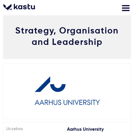
Strategy, Organisation
Zadzwoń
Bezpłatne konsultacje
Kontakt
and Leadership
Zaloguj się
1
Powiadomienia
Formularz aplikacyjny
Gdzie studiować?
Jak aplikować?
Uczelnia
Aarhus University