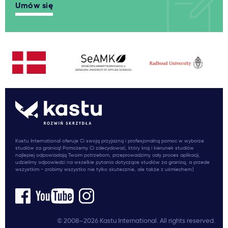
Umów się
Kastu International oferuje Ci swoją przyjazną i profesjonalną pomoc w wyborze
studiów za granicą! Pomożemy Ci zdecydować, który kraj i kierunek studiów
najlepiej odpowiadają Twoim potrzebom, przeprowadzimy cały proces aplikacji,
udzielimy odpowiedzi na wszelkie pytania dotyczące studiów za granicą, a przede
wszystkim - zrobimy wszystko nie tylko skutecznie, ale także z uśmiechem:)
© 2008–2026 Kastu International. All rights reserved.