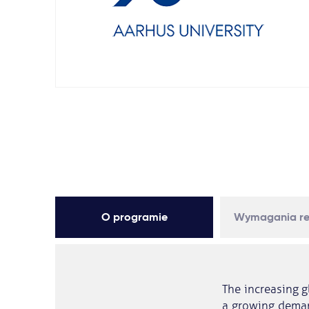
O programie
Wymagania re
The increasing g
a growing demand