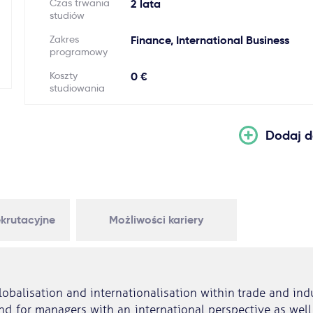
Czas trwania
2 lata
studiów
Zakres
Finance, International Business
programowy
Koszty
0 €
studiowania
Dodaj d
krutacyjne
Możliwości kariery
lobalisation and internationalisation within trade and ind
 for managers with an international perspective as well 