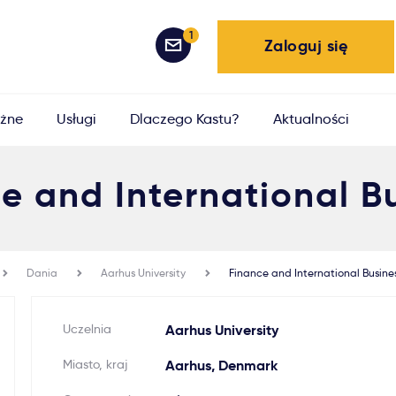
1
Zaloguj się
żne
Usługi
Dlaczego Kastu?
Aktualności
e and International B
Dania
Aarhus University
Finance and International Busine
Uczelnia
Aarhus University
Miasto, kraj
Aarhus, Denmark