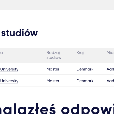
 studiów
ia
Rodzaj
Kraj
Mia
studiów
University
Master
Denmark
Aar
University
Master
Denmark
Aar
nalazłeś odpow