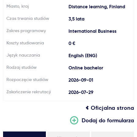
Miasto, kraj
Distance learning, Finland
Ważne
Czas trwania studiów
3,5 lata
Usługi
Zakres programowy
International Business
Koszty studiowania
0 €
Dlaczego Kastu?
Język nauczania
English (ENG)
Aktualności
Rodzaj studiów
Online bachelor
Rozpoczęcie studiów
2026-09-01
Zakończenie rekrutacji
2026-07-29
Oficjalna strona
Dodaj do formularza