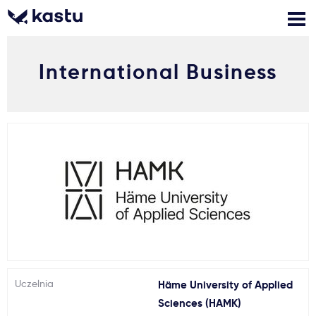
International Business
Zadzwoń
Bezpłatne konsultacje
Kontakt
Zaloguj się
1
Powiadomienia
Formularz aplikacyjny
Gdzie studiować?
Uczelnia
Häme University of Applied
Jak aplikować?
Sciences (HAMK)