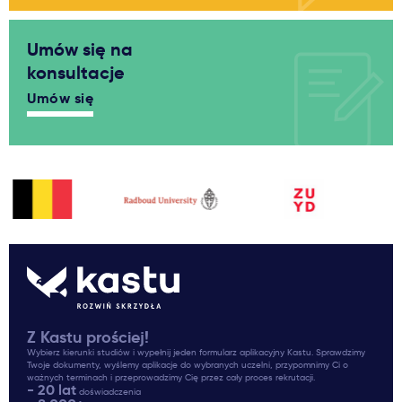
Umów się na
konsultacje
Umów się
Z Kastu prościej!
Wybierz kierunki studiów i wypełnij jeden formularz aplikacyjny Kastu. Sprawdzimy
Twoje dokumenty, wyślemy aplikacje do wybranych uczelni, przypomnimy Ci o
ważnych terminach i przeprowadzimy Cię przez cały proces rekrutacji.
- 20 lat
doświadczenia