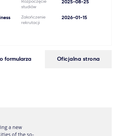
Rozpoczęcie
2025-08-25
studiów
iness
Zakończenie
2026-01-15
rekrutacji
o formularza
Oficjalna strona
ting a new
ties of the so-