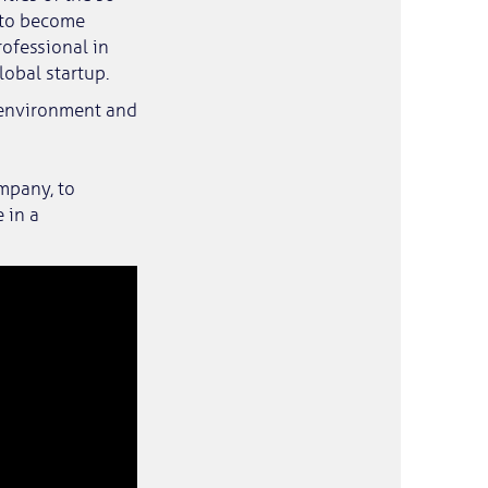
 to become
rofessional in
obal startup.
s environment and
ompany, to
 in a