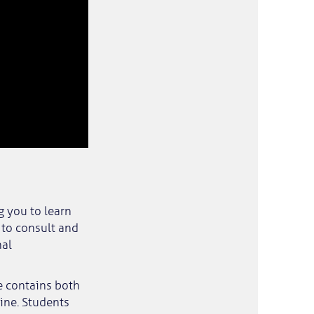
 you to learn
y to consult and
nal
e contains both
ine. Students