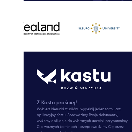
Z Kastu prościej!
Wybierz kierunki studiów i wypełnij jeden formularz
aplikacyjny Kastu. Sprawdzimy Twoje dokumenty,
wyślemy aplikacje do wybranych uczelni, przypomnimy
Ci o ważnych terminach i przeprowadzimy Cię przez