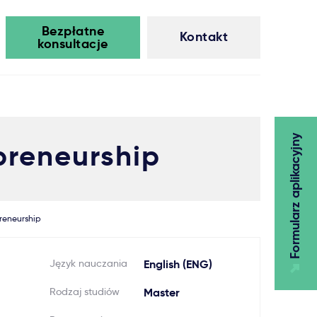
Bezpłatne
Kontakt
konsultacje
Formularz aplikacyjny
preneurship
preneurship
Język nauczania
English (ENG)
Rodzaj studiów
Master