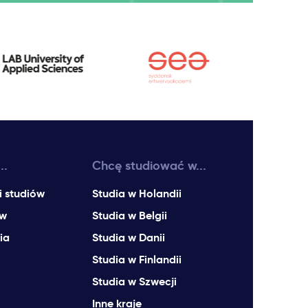
..
Chcę studiować w...
i studiów
Studia w Holandii
ów
Studia w Belgii
ia
Studia w Danii
Studia w Finlandii
Studia w Szwecji
Inne kraje