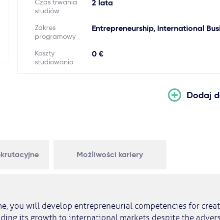
Czas trwania
2 lata
studiów
Zakres
Entrepreneurship, International Bus
programowy
Koszty
0 €
studiowania
Dodaj d
krutacyjne
Możliwości kariery
e, you will develop entrepreneurial competencies for crea
ding its growth to international markets despite the adversi