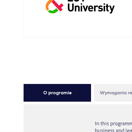
O programie
Wymagania re
In this programm
business and lea