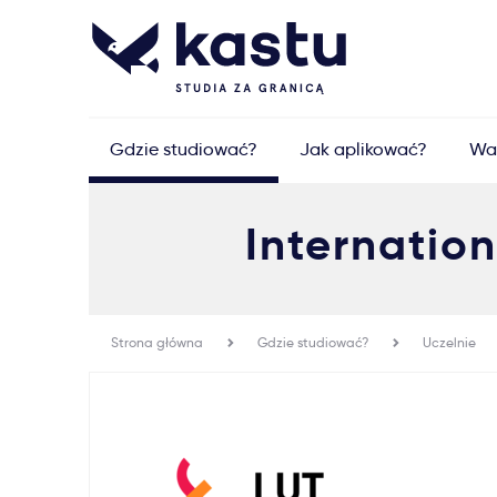
Gdzie studiować?
Jak aplikować?
Wa
Internatio
Strona główna
Gdzie studiować?
Uczelnie