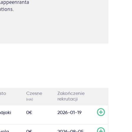
 Lappeenranta
tions.
sto
Czesne
Zakończenie
rekrutacji
(rok)
näjoki
0€
2026-01-19
vola
0€
2026-08-05