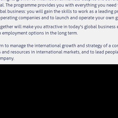
al. The programme provides you with everything you need
bal business: you will gain the skills to work as a leading p
operating companies and to launch and operate your own gl
together will make you attractive in today's global busines
h employment options in the long term.
arn to manage the international growth and strategy of a c
and resources in international markets, and to lead people
ompany.