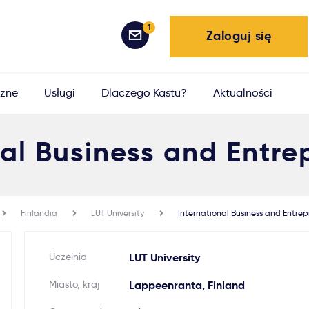
1
Zaloguj się
żne
Usługi
Dlaczego Kastu?
Aktualności
nal Business and Entre
Finlandia
LUT University
International Business and Entre
Uczelnia
LUT University
Miasto, kraj
Lappeenranta, Finland