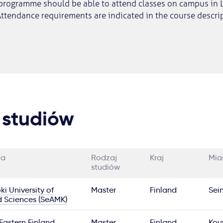
 programme should be able to attend classes on campus in
ttendance requirements are indicated in the course descrip
 studiów
ia
Rodzaj
Kraj
Mia
studiów
ki University of
Master
Finland
Sei
d Sciences (SeAMK)
Eastern Finland
Master
Finland
Kou