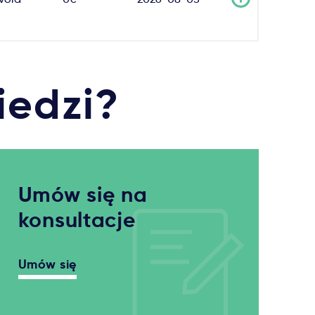
iedzi?
Umów się na
konsultacje
Umów się