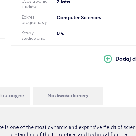
Czas trwania
2 lata
studiów
Zakres
Computer Sciences
programowy
Koszty
0 €
studiowania
Dodaj d
krutacyjne
Możliwości kariery
 is one of the most dynamic and expansive fields of scienc
 understanding of the theoretical and technical foundation