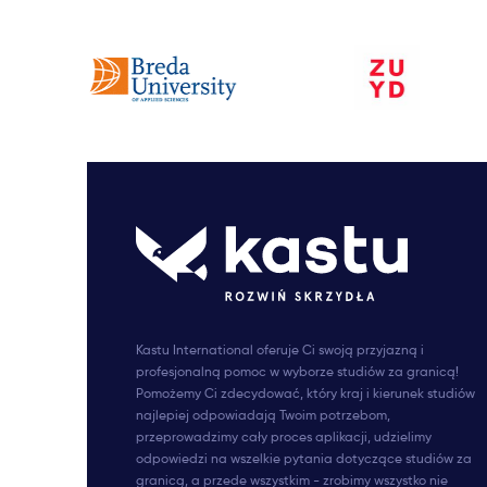
Kastu International oferuje Ci swoją przyjazną i
profesjonalną pomoc w wyborze studiów za granicą!
Pomożemy Ci zdecydować, który kraj i kierunek studiów
najlepiej odpowiadają Twoim potrzebom,
przeprowadzimy cały proces aplikacji, udzielimy
odpowiedzi na wszelkie pytania dotyczące studiów za
granicą, a przede wszystkim - zrobimy wszystko nie