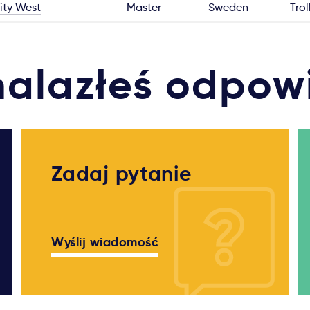
ity West
Master
Sweden
Tro
nalazłeś odpow
Zadaj pytanie
Wyślij wiadomość