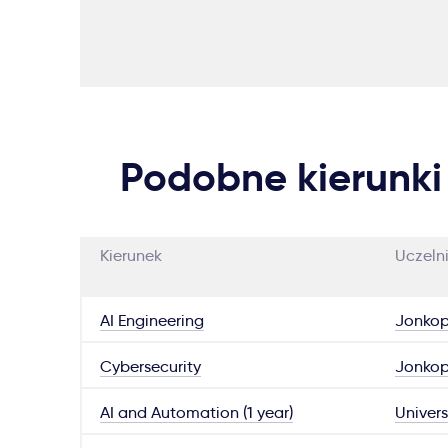
Podobne kierunki
Kierunek
Uczeln
AI Engineering
Jonkop
Cybersecurity
Jonkop
AI and Automation (1 year)
Univers