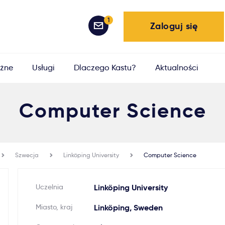
1
Zaloguj się
żne
Usługi
Dlaczego Kastu?
Aktualności
Computer Science
Szwecja
Linköping University
Computer Science
Uczelnia
Linköping University
Miasto, kraj
Linköping, Sweden