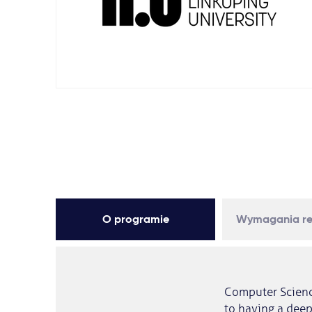
O programie
Wymagania re
Computer Science
to having a deep