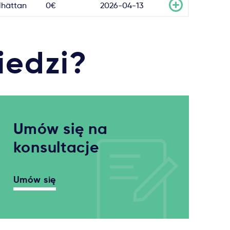
llhättan
0€
2026-04-13
iedzi?
Umów się na
konsultacje
Umów się