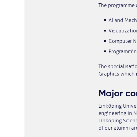
The programme of
AI and Mach
Visualizati
Computer Ne
Programmin
The specialisati
Graphics which 
Major co
Linköping Univer
engineering in N
Linköping Scien
of our alumni ar