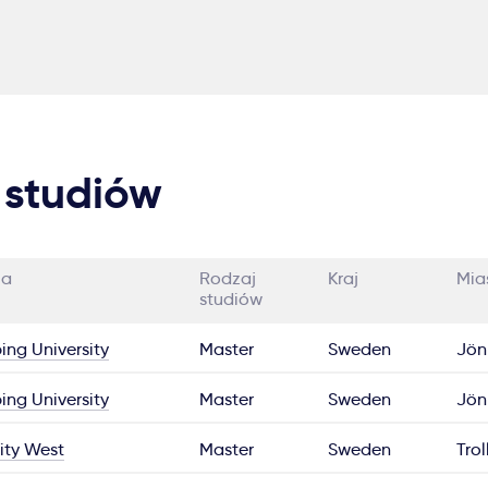
 studiów
ia
Rodzaj
Kraj
Mia
studiów
ing University
Master
Sweden
Jön
ing University
Master
Sweden
Jön
ity West
Master
Sweden
Tro