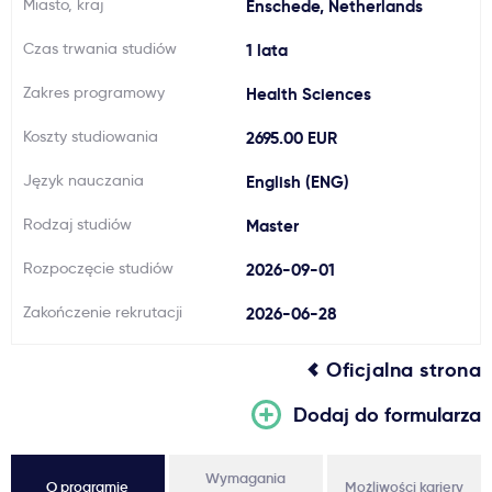
Miasto, kraj
Enschede, Netherlands
Ważne
Czas trwania studiów
1 lata
Zakres programowy
Health Sciences
Usługi
Koszty studiowania
2695.00 EUR
Dlaczego Kastu?
Język nauczania
English (ENG)
Rodzaj studiów
Master
Aktualności
Rozpoczęcie studiów
2026-09-01
Zakończenie rekrutacji
2026-06-28
Oficjalna strona
Dodaj do formularza
Wymagania
O programie
Możliwości kariery