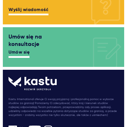
Wyślij wiadomość
Umów się na
konsultacje
Umów się
Kastu International oferuje Ci swoją przyjazną i profesjonalną pomoc w wyborze
studiów za granicą! Pomożemy Ci zdecydować, który kraj i kierunek studiów
najlepiej odpowiadają Twoim potrzebom, przeprowadzimy cały proces aplikacji,
udzielimy odpowiedzi na wszelkie pytania dotyczące studiów za granicą, a przede
wszystkim - zrobimy wszystko nie tylko skutecznie, ale także z uśmiechem:)