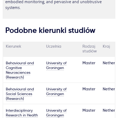
embodied monitoring, and pervasive and unobtrusive
systems.
Podobne kierunki studiów
Kierunek
Uczelnia
Rodzaj
Kraj
studiów
Behavioural and
University of
Master
Netherl
Cognitive
Groningen
Neurosciences
(Research)
Behavioural and
University of
Master
Netherl
Social Sciences
Groningen
(Research)
Interdisciplinary
University of
Master
Netherl
Research in Health
Groningen