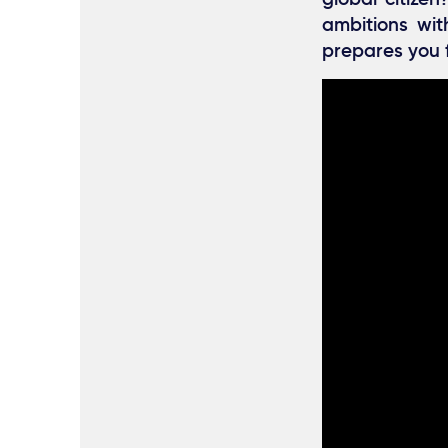
ambitions wi
prepares you f