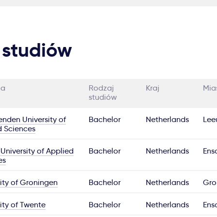
 studiów
ia
Rodzaj
Kraj
Mia
studiów
nden University of
Bachelor
Netherlands
Lee
d Sciences
University of Applied
Bachelor
Netherlands
Ens
es
ity of Groningen
Bachelor
Netherlands
Gro
ity of Twente
Bachelor
Netherlands
Ens