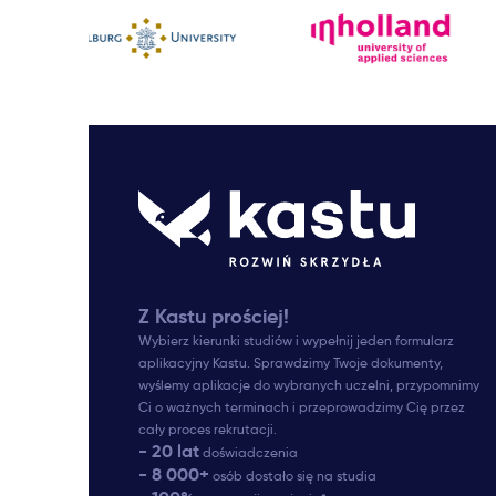
Z Kastu prościej!
Wybierz kierunki studiów i wypełnij jeden formularz
aplikacyjny Kastu. Sprawdzimy Twoje dokumenty,
wyślemy aplikacje do wybranych uczelni, przypomnimy
Ci o ważnych terminach i przeprowadzimy Cię przez
cały proces rekrutacji.
- 20 lat
doświadczenia
- 8 000+
osób dostało się na studia