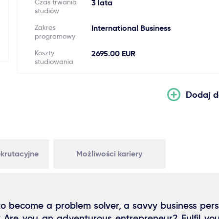
Czas trwania
3 lata
studiów
Zakres
International Business
programowy
Koszty
2695.00 EUR
studiowania
Dodaj d
krutacyjne
Możliwości kariery
o become a problem solver, a savvy business pers
n? Are you an adventurous entrepreneur? Fulfil y