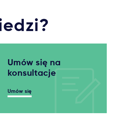
iedzi?
Umów się na
konsultacje
Umów się