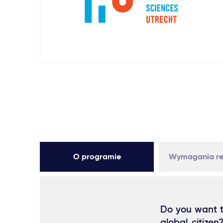
O programie
Wymagania re
Do you want t
global citize