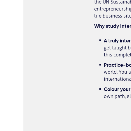
the UN Sustainab
entrepreneurship
life business sit
Why study Inter
A truly int
get taught b
this comple
Practice-b
world. You a
internation
Colour your
own path, al