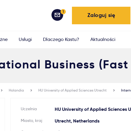
1
Zaloguj się
żne
Usługi
Dlaczego Kastu?
Aktualności
ational Business (Fast
Holandia
HU University of Applied Sciences Utrecht
Intern
Uczelnia
HU University of Applied Sciences U
Miasto, kraj
Utrecht, Netherlands