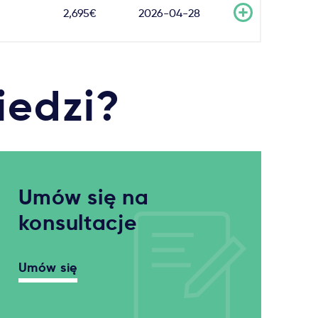
2,695€
2026-04-28
iedzi?
Umów się na
konsultacje
Umów się