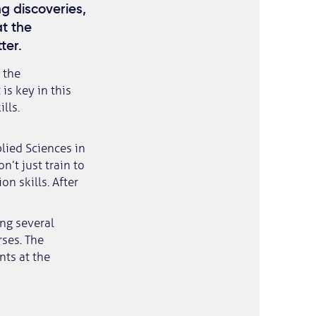
ng discoveries,
at the
ter.
 the
is key in this
lls.
plied Sciences in
n’t just train to
n skills. After
ing several
ses. The
nts at the