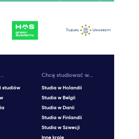
..
Chcę studiować w...
i studiów
Studia w Holandii
ów
Studia w Belgii
ia
Studia w Danii
Studia w Finlandii
Studia w Szwecji
Inne kraje