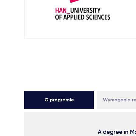
O programie
Wymagania re
A degree in M