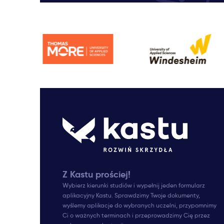
Z Kastu prościej!
Wybierz kierunki studiów i wypełnij jeden formularz
aplikacyjny Kastu. Sprawdzimy Twoje dokumenty,
wyślemy aplikacje do wybranych uczelni, przypomnimy
Ci o ważnych terminach i przeprowadzimy Cię przez