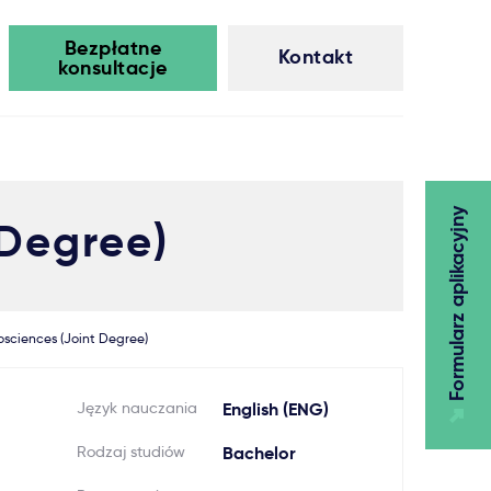
Bezpłatne
Kontakt
konsultacje
Formularz aplikacyjny
 Degree)
osciences (Joint Degree)
Język nauczania
English (ENG)
Rodzaj studiów
Bachelor