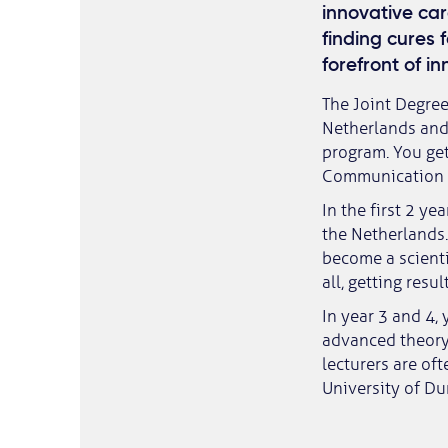
innovative car
finding cures 
forefront of i
The Joint Degree
Netherlands and 
program. You get 
Communication sk
In the first 2 ye
the Netherlands.
become a scienti
all, getting resul
In year 3 and 4, 
advanced theory
lecturers are of
University of Du