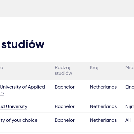
 studiów
ia
Rodzaj
Kraj
Mia
studiów
University of Applied
Bachelor
Netherlands
Ein
es
d University
Bachelor
Netherlands
Nij
ity of your choice
Bachelor
Netherlands
All