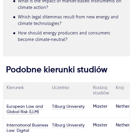
What is the impact of market-based instruments on
climate action?
Which legal dilemmas result from new energy and
climate technologies?
How should energy producers and consumers
become climate-neutral?
Podobne kierunki studiów
Kierunek
Uczelnia
Rodzaj
Kraj
studiów
European Law and
Tilburg University
Master
Netherl
Global Risk (LLM)
International Business
Tilburg University
Master
Netherl
Law: Digital