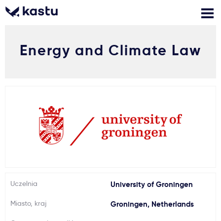
Energy and Climate Law
Zadzwoń
Bezpłatne konsultacje
Kontakt
Zaloguj się
1
Powiadomienia
Formularz aplikacyjny
Gdzie studiować?
Uczelnia
University of Groningen
Miasto, kraj
Groningen, Netherlands
Jak aplikować?