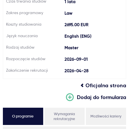
Czas trwania studiów
1 lata
Ważne
Zakres programowy
Law
Koszty studiowania
2695.00 EUR
Usługi
Język nauczania
English (ENG)
Dlaczego Kastu?
Rodzaj studiów
Master
Rozpoczęcie studiów
2026-09-01
Aktualności
Zakończenie rekrutacji
2026-04-28
Oficjalna strona
Dodaj do formularza
Wymagania
O programie
Możliwości kariery
rekrutacyjne