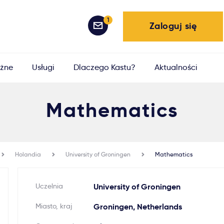
1
Zaloguj się
żne
Usługi
Dlaczego Kastu?
Aktualności
Mathematics
Holandia
University of Groningen
Mathematics
Uczelnia
University of Groningen
Miasto, kraj
Groningen, Netherlands