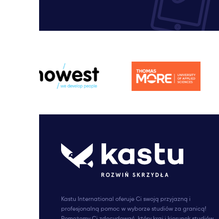
Kastu International oferuje Ci swoją przyjazną i
profesjonalną pomoc w wyborze studiów za granicą!
Pomożemy Ci zdecydować, który kraj i kierunek studiów