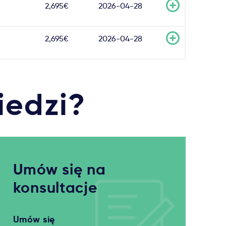
2,695€
2026-04-28
2,695€
2026-04-28
iedzi?
Umów się na
konsultacje
Umów się