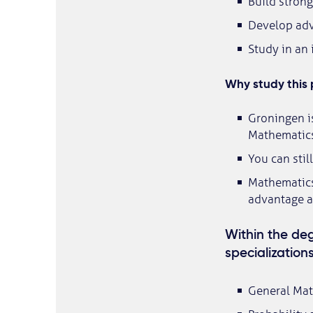
Build strong
Develop adva
Study in an 
Why study this
Groningen i
Mathematics
You can stil
Mathematics
advantage at
Within the de
specializations
General Ma