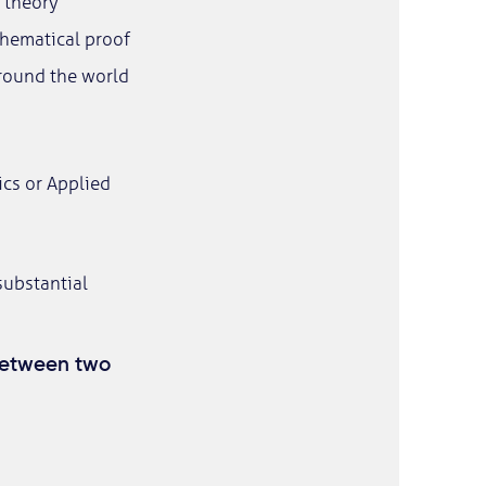
y theory
thematical proof
around the world
cs or Applied
substantial
between two