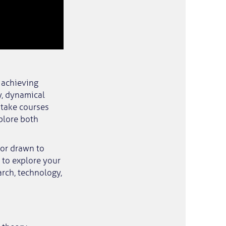
 achieving
y, dynamical
l take courses
plore both
 or drawn to
 to explore your
arch, technology,