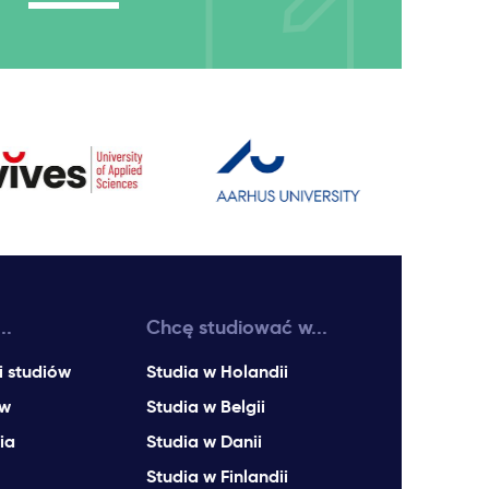
..
Chcę studiować w...
i studiów
Studia w Holandii
ów
Studia w Belgii
ia
Studia w Danii
Studia w Finlandii