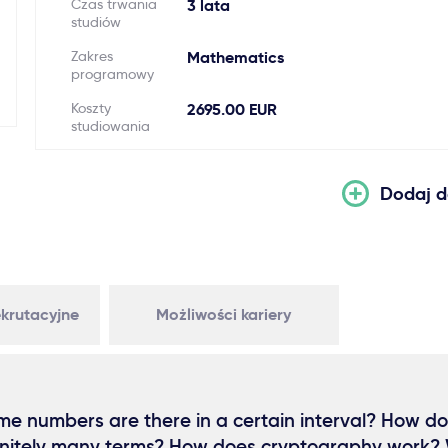
Czas trwania
3 lata
studiów
Zakres
Mathematics
programowy
Koszty
2695.00 EUR
studiowania
Dodaj d
krutacyjne
Możliwości kariery
e numbers are there in a certain interval? How do
finitely many terms? How does cryptography work? 