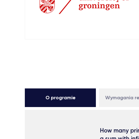
O programie
Wymagania re
How many prim
a sum with in