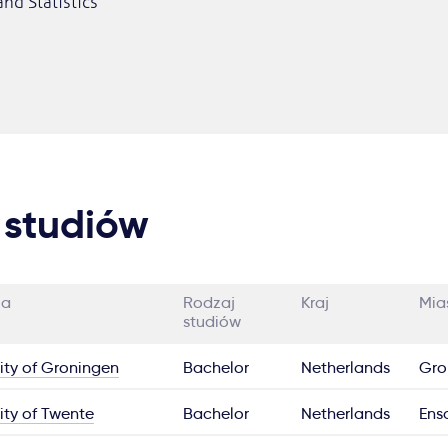
and Statistics
 studiów
ia
Rodzaj
Kraj
Mia
studiów
ity of Groningen
Bachelor
Netherlands
Gro
ity of Twente
Bachelor
Netherlands
Ens