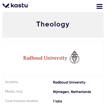
Theology
Zadzwoń
Bezpłatne konsultacje
Kontakt
Zaloguj się
1
Powiadomienia
Formularz aplikacyjny
Uczelnia
Radboud University
Gdzie studiować?
Miasto, kraj
Nijmegen, Netherlands
Jak aplikować?
Czas trwania studiów
1 lata