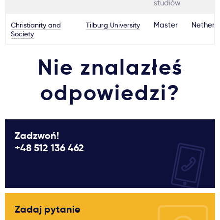
studiów
Christianity and
Tilburg University
Master
Netherl
Society
Nie znalazłeś
odpowiedzi?
Zadzwoń!
+48 512 136 462
Zadaj pytanie