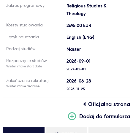
Zakres programowy
Religious Studies &
Ważne
Theology
Koszty studiowania
2695.00 EUR
Usługi
Język nauczania
English (ENG)
Dlaczego Kastu?
Rodzaj studiów
Master
Rozpoczęcie studiów
2026-09-01
Aktualności
Winter intake start date
2027-02-01
Zakończenie rekrutacji
2026-06-28
Winter intake deadline
2026-11-25
Oficjalna strona
Dodaj do formularza