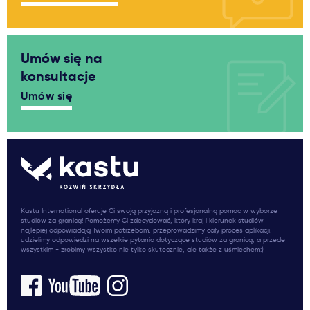
Umów się na
konsultacje
Umów się
Kastu International oferuje Ci swoją przyjazną i profesjonalną pomoc w wyborze
studiów za granicą! Pomożemy Ci zdecydować, który kraj i kierunek studiów
najlepiej odpowiadają Twoim potrzebom, przeprowadzimy cały proces aplikacji,
udzielimy odpowiedzi na wszelkie pytania dotyczące studiów za granicą, a przede
wszystkim - zrobimy wszystko nie tylko skutecznie, ale także z uśmiechem:)