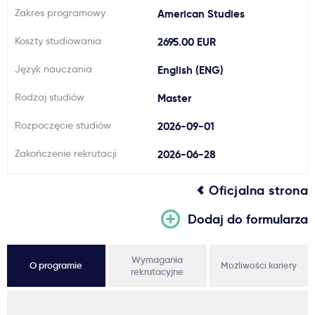
Zakres programowy
American Studies
Ważne
Koszty studiowania
2695.00 EUR
Usługi
Język nauczania
English (ENG)
Rodzaj studiów
Master
Dlaczego Kastu?
Rozpoczęcie studiów
2026-09-01
Aktualności
Zakończenie rekrutacji
2026-06-28
Oficjalna strona
Dodaj do formularza
Wymagania
O programie
Możliwości kariery
rekrutacyjne