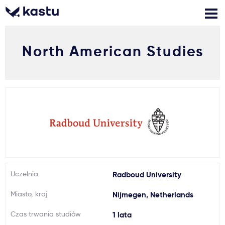
North American Studies
Zadzwoń
Bezpłatne konsultacje
Kontakt
Zaloguj się
1
Powiadomienia
Formularz aplikacyjny
Uczelnia
Radboud University
Gdzie studiować?
Miasto, kraj
Nijmegen, Netherlands
Jak aplikować?
Czas trwania studiów
1 lata