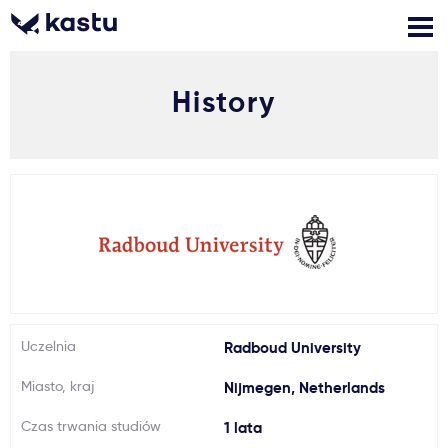
History
Zadzwoń
Bezpłatne konsultacje
Kontakt
Zaloguj się
1
Powiadomienia
Formularz aplikacyjny
Uczelnia
Radboud University
Gdzie studiować?
Miasto, kraj
Nijmegen, Netherlands
Jak aplikować?
Czas trwania studiów
1 lata