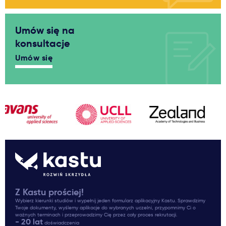
Umów się na
konsultacje
Umów się
Z Kastu prościej!
Wybierz kierunki studiów i wypełnij jeden formularz aplikacyjny Kastu. Sprawdzimy
Twoje dokumenty, wyślemy aplikacje do wybranych uczelni, przypomnimy Ci o
ważnych terminach i przeprowadzimy Cię przez cały proces rekrutacji.
- 20 lat
doświadczenia