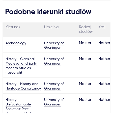
Podobne kierunki studiów
Kierunek
Uczelnia
Rodzaj
Kraj
studiów
Archaeology
University of
Master
Netherl
Groningen
History - Classical,
University of
Master
Netherl
Medieval and Early
Groningen
Modern Studies
(research)
History - History and
University of
Master
Netherl
Heritage Consultancy
Groningen
History -
University of
Master
Netherl
Un/Sustainable
Groningen
Societies: Past,