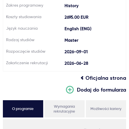
Zakres programowy
History
Ważne
Koszty studiowania
2695.00 EUR
Usługi
Język nauczania
English (ENG)
Rodzaj studiów
Master
Dlaczego Kastu?
Rozpoczęcie studiów
2026-09-01
Aktualności
Zakończenie rekrutacji
2026-06-28
Oficjalna strona
Dodaj do formularza
Wymagania
O programie
Możliwości kariery
rekrutacyjne