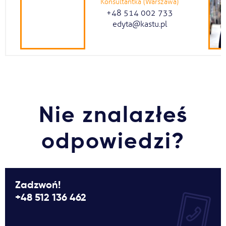
Konsultantka (Warszawa)
+48 514 002 733
edyta@kastu.pl
Nie znalazłeś
odpowiedzi?
Zadzwoń!
+48 512 136 462