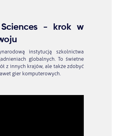
 Sciences - krok w
woju
ynarodową instytucją szkolnictwa
gadnieniach globalnych. To świetne
iół z innych krajów, ale także zdobyć
 nawet gier komputerowych.