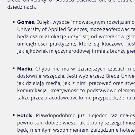
dziedzinach:
Games
. Dzięki wysoce innowacyjnym rozwiązanio
University of Applied Sciences, może zaoferować ta
będziesz miał okazję uczyć się od weteranów gi
umiejętności praktyczne, które są kluczowe, je
jakiejkolwiek międzynarodowej firmie z branży gi
Media
. Chyba nie ma w dzisiejszych czasach ni
dosłownie wszędzie. Jeśli wybierzesz Breda Univer
jak działają media, jak z nimi pracować oraz stw
komunikacja, kreatywność to podstawowe elemen
także przez pracodawców. To nie przypadek, że na uc
Hotels
. Prawdopodobnie już niejeden raz miałeś
pewno sam dobrze wiesz, jak drobny szczegół może
będą niemiłym wspomnieniem. Zarządzanie hotelem