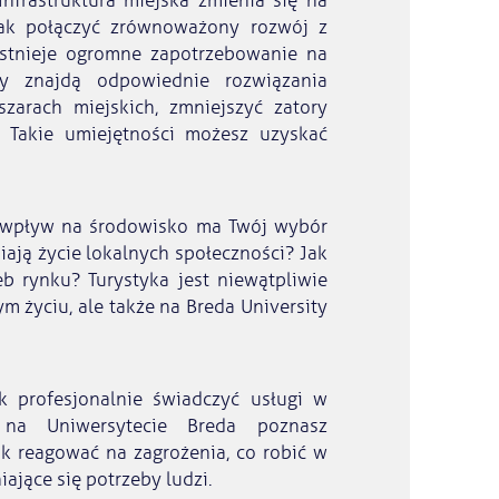
Infrastruktura miejska zmienia się na
jak połączyć zrównoważony rozwój z
stnieje ogromne zapotrzebowanie na
zy znajdą odpowiednie rozwiązania
zarach miejskich, zmniejszyć zatory
. Takie umiejętności możesz uzyskać
ki wpływ na środowisko ma Twój wybór
ają życie lokalnych społeczności? Jak
eb rynku? Turystyka jest niewątpliwie
m życiu, ale także na Breda University
ak profesjonalnie świadczyć usługi w
c na Uniwersytecie Breda poznasz
jak reagować na zagrożenia, co robić w
iające się potrzeby ludzi.