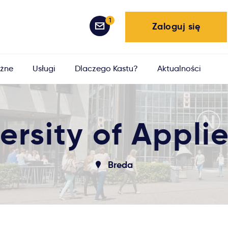
1
Zaloguj się
żne
Usługi
Dlaczego Kastu?
Aktualności
ersity of Appli
Breda