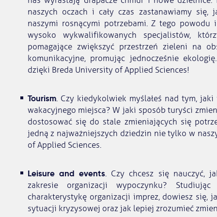
nas wyrastają drapacze chmur i nowe dzielnice. 
naszych oczach i cały czas zastanawiamy się, 
naszymi rosnącymi potrzebami. Z tego powodu i
wysoko wykwalifikowanych specjalistów, któr
pomagające zwiększyć przestrzeń zieleni na obs
komunikacyjne, promując jednocześnie ekologię
dzięki Breda University of Applied Sciences!
Tourism
. Czy kiedykolwiek myślałeś nad tym, ja
wakacyjnego miejsca? W jaki sposób turyści zmieni
dostosować się do stale zmieniających się potrz
jedną z najważniejszych dziedzin nie tylko w naszy
of Applied Sciences.
Leisure and events
. Czy chcesz się nauczyć, j
zakresie organizacji wypoczynku? Studiują
charakterystykę organizacji imprez, dowiesz się, 
sytuacji kryzysowej oraz jak lepiej zrozumieć zmien