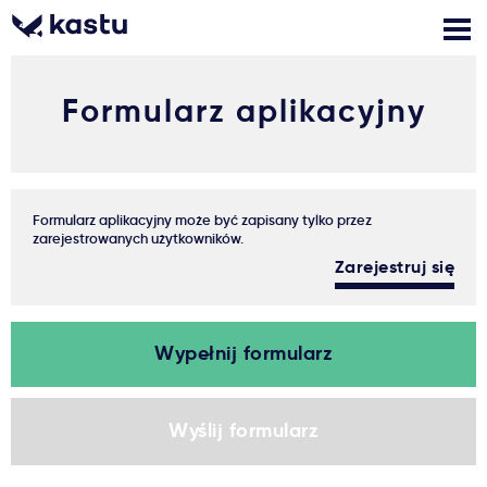
Formularz aplikacyjny
Zadzwoń
Bezpłatne konsultacje
Kontakt
Zaloguj się
Formularz aplikacyjny może być zapisany tylko przez
1
zarejestrowanych użytkowników.
Powiadomienia
Zarejestruj się
Gdzie studiować?
Wypełnij formularz
Jak aplikować?
Wyślij formularz
Ważne