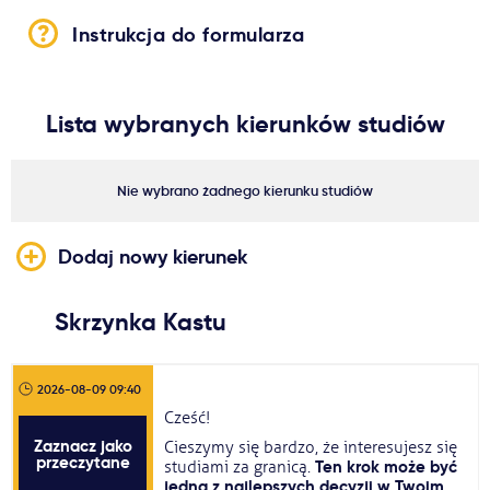
Usługi
Instrukcja do formularza
Dlaczego Kastu?
Lista wybranych kierunków studiów
Aktualności
Nie wybrano żadnego kierunku studiów
Dodaj nowy kierunek
Skrzynka Kastu
2026-08-09 09:40
Cześć!
Zaznacz jako
Cieszymy się bardzo, że interesujesz się
przeczytane
Ten krok może być
studiami za granicą.
jedną z najlepszych decyzji w Twoim