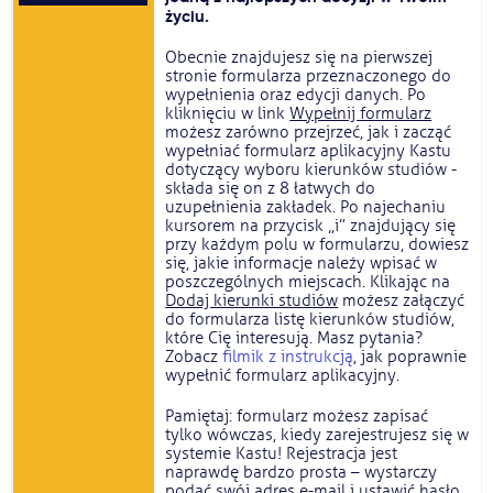
życiu.
Obecnie znajdujesz się na pierwszej
stronie formularza przeznaczonego do
wypełnienia oraz edycji danych. Po
kliknięciu w link
Wypełnij formularz
możesz zarówno przejrzeć, jak i zacząć
wypełniać formularz aplikacyjny Kastu
dotyczący wyboru kierunków studiów -
składa się on z 8 łatwych do
uzupełnienia zakładek. Po najechaniu
kursorem na przycisk „i” znajdujący się
przy każdym polu w formularzu, dowiesz
się, jakie informacje należy wpisać w
poszczególnych miejscach. Klikając na
Dodaj kierunki studiów
możesz załączyć
do formularza listę kierunków studiów,
które Cię interesują. Masz pytania?
Zobacz
filmik z instrukcją
, jak poprawnie
wypełnić formularz aplikacyjny.
Pamiętaj: formularz możesz zapisać
tylko wówczas, kiedy zarejestrujesz się w
systemie Kastu! Rejestracja jest
naprawdę bardzo prosta – wystarczy
podać swój adres e-mail i ustawić hasło.