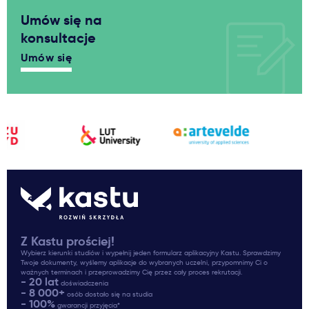
Umów się na
konsultacje
Umów się
Z Kastu prościej!
Wybierz kierunki studiów i wypełnij jeden formularz aplikacyjny Kastu. Sprawdzimy
Twoje dokumenty, wyślemy aplikacje do wybranych uczelni, przypomnimy Ci o
ważnych terminach i przeprowadzimy Cię przez cały proces rekrutacji.
- 20 lat
doświadczenia
- 8 000+
osób dostało się na studia
- 100%
gwarancji przyjęcia*