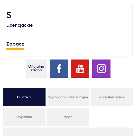
Ważne
5
Licencjackie
Usługi
Zobacz
Dlaczego Kastu?
Aktualności
Oficjalna
strona
O uczelni
Wymagania rekrutacyjne
Zakwaterowanie
Stypendia
Mapa