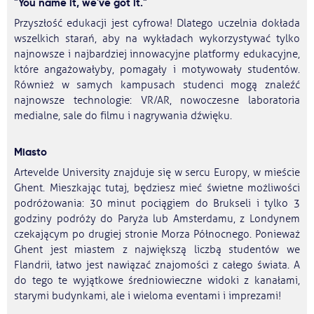
"You name it, we've got it."
Przyszłość edukacji jest cyfrowa! Dlatego uczelnia dokłada
wszelkich starań, aby na wykładach wykorzystywać tylko
najnowsze i najbardziej innowacyjne platformy edukacyjne,
które angażowałyby, pomagały i motywowały studentów.
Również w samych kampusach studenci mogą znaleźć
najnowsze technologie: VR/AR, nowoczesne laboratoria
medialne, sale do filmu i nagrywania dźwięku.
Miasto
Artevelde University znajduje się w sercu Europy, w mieście
Ghent. Mieszkając tutaj, będziesz mieć świetne możliwości
podróżowania: 30 minut pociągiem do Brukseli i tylko 3
godziny podróży do Paryża lub Amsterdamu, z Londynem
czekającym po drugiej stronie Morza Północnego. Ponieważ
Ghent jest miastem z największą liczbą studentów we
Flandrii, łatwo jest nawiązać znajomości z całego świata. A
do tego te wyjątkowe średniowieczne widoki z kanałami,
starymi budynkami, ale i wieloma eventami i imprezami!