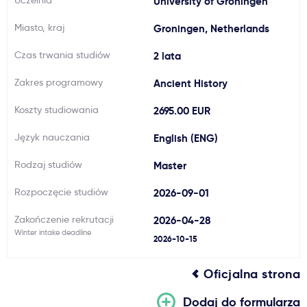
Uczelnia
University of Groningen
Ważne
Miasto, kraj
Groningen, Netherlands
Czas trwania studiów
2 lata
Usługi
Zakres programowy
Ancient History
Dlaczego Kastu?
Koszty studiowania
2695.00 EUR
Język nauczania
English (ENG)
Aktualności
Rodzaj studiów
Master
Rozpoczęcie studiów
2026-09-01
Zakończenie rekrutacji
2026-04-28
Winter intake deadline
2026-10-15
Oficjalna strona
Dodaj do formularza