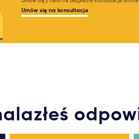
Umów się z nami na bezpłatne konsultacje online l
Umów się na konsultacje
nalazłeś odpow