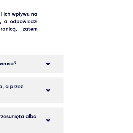
i ich wpływu na
i, a odpowiedzi
ranicą, zatem
wirusa?
, a przez
rzesunięta albo