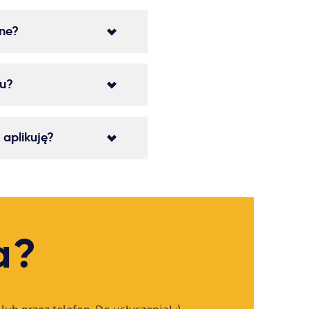
ine?
ju?
 aplikuję?
a?