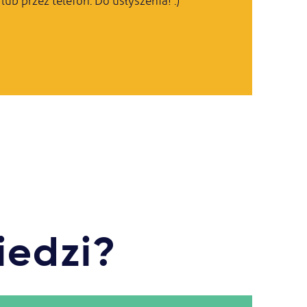
ub przez telefon. Do usłyszenia! :)
iedzi?