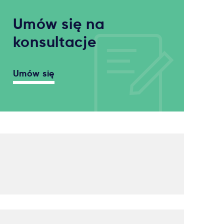
Umów się na
konsultacje
Umów się