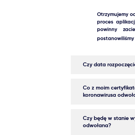
Otrzymujemy od
proces aplikac
powinny zaci
postanowiliśmy 
Czy data rozpoczęci
Co z moim certyfika
koronawirusa odwoła
Czy będę w stanie wy
odwołana?