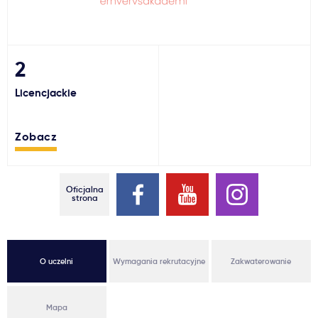
Ważne
Usługi
2
Licencjackie
Dlaczego Kastu?
Zobacz
Aktualności
Oficjalna
strona
O uczelni
Wymagania rekrutacyjne
Zakwaterowanie
Mapa