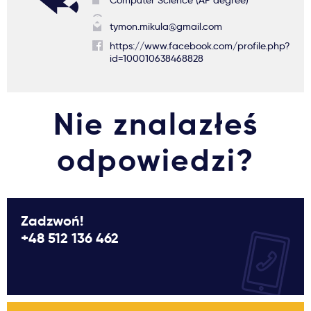
Computer Science (AP degree)
tymon.mikula@gmail.com
https://www.facebook.com/profile.php?
id=100010638468828
Nie znalazłeś
odpowiedzi?
Zadzwoń!
+48 512 136 462